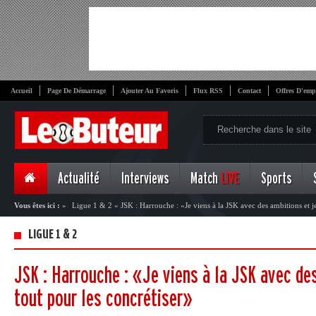
Accueil
Page De Démarrage
Ajouter Au Favoris
Flux RSS
Contact
Offres D'emp
Actualité
Interviews
Match
LIVE
Sports
Vous êtes ici :
»
Ligue 1 & 2
»
JSK : Harrouche : «Je viens à la JSK avec des ambitions et je
LIGUE 1 & 2
JSK : Harrouche : «Je viens à la JSK avec des
tout pour les concrétiser»