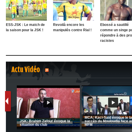
ESS-JSK : Le match de
Revoilà encore les
Ebossé a sautillé
la saison pour la JSK !
manipulés contre Rial !
comme un singe p
répondre à des pr
racistes
Actu Vidéo
1
2
nrahma
MCA: Kaci-Saïd évoque le l
 "Big
JSK: Brahim Zafour évoque la
succès du Mouloudia face a
situation du club
MFM