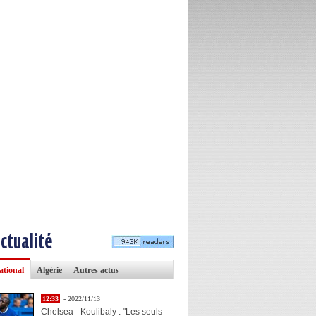
actualité
ational
Algérie
Autres actus
12:33
- 2022/11/13
Chelsea - Koulibaly : "Les seuls