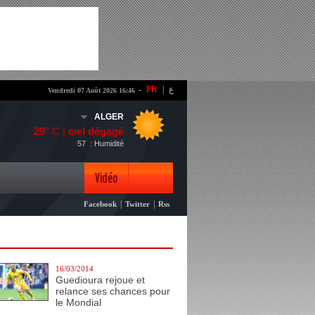
-
FR
|
ع
Vendredi 07 Août 2026 16:46
ALGER
29
° C |
ciel dégagé
57
: Humidité
Vidéo
|
|
Facebook
Twitter
Rss
Photo
16/03/2014
Guedioura rejoue et
relance ses chances pour
le Mondial