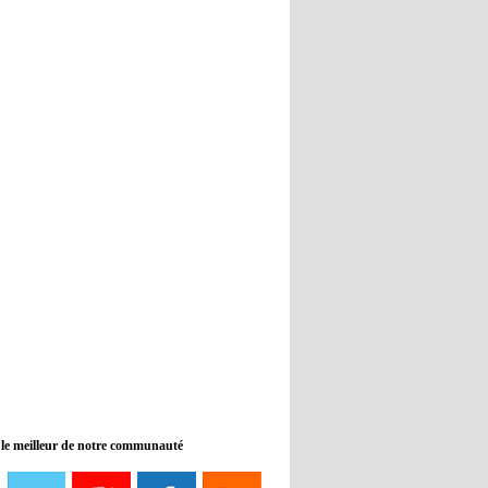
Real : Guti critique l'absence de
Benzema
12:35
- 2022/11/09
Man City : Haaland reste sur le
banc de touche
12:33
- 2022/11/09
Real : Benzema toujours forfait
pour le dernier match avant le
Mondial
11:46
- 2022/11/09
Manchester City ne payait plus
Benjamin Mendy
12:17
- 2022/11/08
Man United : Choupo-Moting
ciblé pour remplacer Ronaldo ?
 le meilleur de notre communauté
08:21
- 2022/11/08
Liverpool mis en vente par son
propriétaire