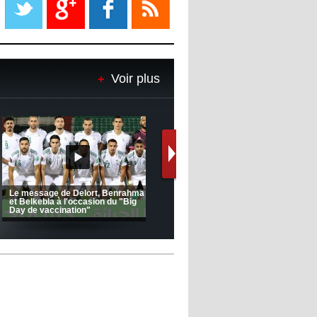
08:18
- 2022/11/08
Le Barça savoure sa première
place et chambre le Real Madrid
Voir plus
08:16
- 2022/11/08
Real - Ancelotti : "On a joué trop
de matchs"
12:39
- 2022/11/06
Real : Les dirigeants veulent le
départ d'Hazard cet hiver
(Coupe de la CAF) Nkana FC 1 -
Ligue 1 Mobilis (23ème journée):
CRB 0
MCO 5 – USB 0