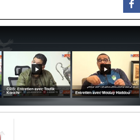
MCA: Kaci-Saïd évoque le large
succès du Mouloudia face au FC
CSC: La préparation des hommes
MFM
d’Amrani se poursuit en Tunisie