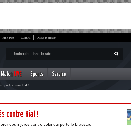
Flux RSS
Contact
Offres D'emploi
Match
LIVE
Sports
Service
anipulés contre Rial !
s contre Rial !
rer des injures contre celui qui porte le brassard.