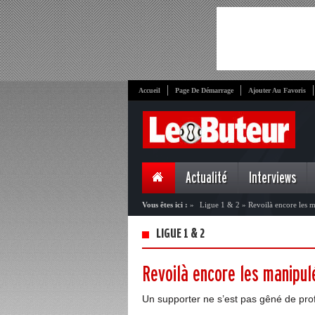
Accueil
Page De Démarrage
Ajouter Au Favoris
Actualité
Interviews
Vous êtes ici :
»
Ligue 1 & 2
»
Revoilà encore les m
LIGUE 1 & 2
Revoilà encore les manipulé
Un supporter ne s’est pas gêné de profé