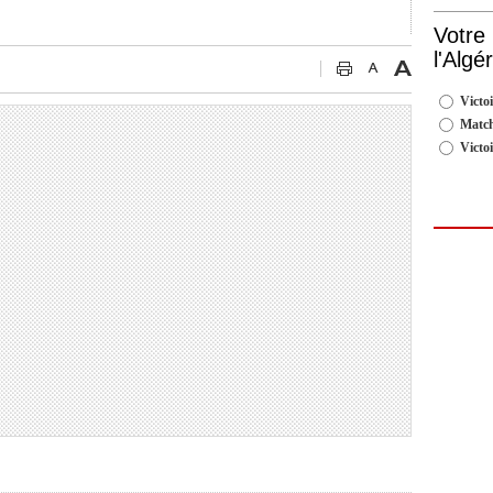
Votre
l'Algé
Victoi
Match
Victo