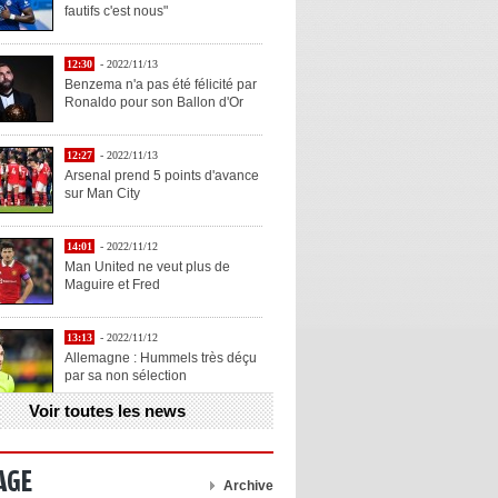
fautifs c'est nous"
12:30
- 2022/11/13
Benzema n'a pas été félicité par
Ronaldo pour son Ballon d'Or
12:27
- 2022/11/13
Arsenal prend 5 points d'avance
sur Man City
14:01
- 2022/11/12
Man United ne veut plus de
Maguire et Fred
13:13
- 2022/11/12
Allemagne : Hummels très déçu
par sa non sélection
Voir toutes les news
13:11
- 2022/11/12
Henry explique la chose qu'il
aime chez Benzema
AGE
Archive