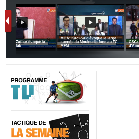
nrahma
MCA: Kaci-Saïd évoque le l
 "Big
JSK: Brahim Zafour évoque la
succès du Mouloudia face a
situation du club
MFM