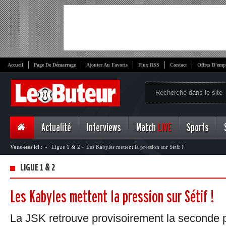
Accueil
Page De Démarrage
Ajouter Au Favoris
Flux RSS
Contact
Offres D'emp
Actualité
Interviews
Match
LIVE
Sports
Vous êtes ici :
»
Ligue 1 & 2
»
Les Kabyles mettent la pression sur Sétif !
LIGUE 1 & 2
Les Kabyles mettent la pression sur Sétif !
La JSK retrouve provisoirement la seconde 