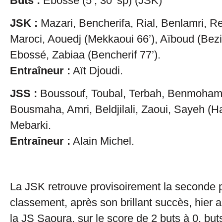
Buts :
Ebossé (5’, 30’ sp) (JSK)
JSK :
Mazari, Bencherifa, Rial, Benlamri, 
Maroci, Aouedj (Mekkaoui 66’), Aïboud (Bezi
Ebossé, Zabiaa (Bencherif 77’).
Entraîneur :
Aït Djoudi.
JSS :
Boussouf, Toubal, Terbah, Benmoham
Bousmaha, Amri, Beldjilali, Zaoui, Sayeh (H
Mebarki.
Entraîneur :
Alain Michel.
La JSK retrouve provisoirement la seconde 
classement, après son brillant succès, hier a
la JS Saoura, sur le score de 2 buts à 0, bu