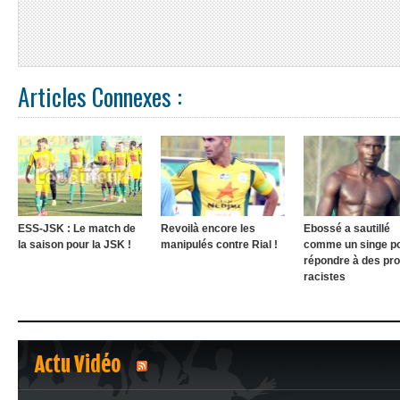
Articles Connexes :
ESS-JSK : Le match de
Revoilà encore les
Ebossé a sautillé
la saison pour la JSK !
manipulés contre Rial !
comme un singe p
répondre à des pr
racistes
Actu Vidéo
1
2