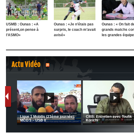
USMB : Ounas : «A
Ounas : «Je n’étais pas
Ounas : « On fait d
présent,on pense à
surpris, le coach m’avait
grands matchs con
l’ASMO»
avisé»
les grandes équipe
Actu Vidéo
1
2
nrahma
MCA: Kaci-Saïd évoque le l
 "Big
JSK: Brahim Zafour évoque la
succès du Mouloudia face a
situation du club
MFM