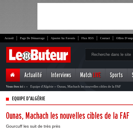
Accueil
Page De Démarrage
Ajouter Au Favoris
Flux RSS
Contact
Offres D'emp
Actualité
Interviews
Match
LIVE
Sports
Vous êtes ici :
»
Equipe d'Algérie
»
Ounas, Machach les nouvelles cibles de la FAF
EQUIPE D'ALGÉRIE
Ounas, Machach les nouvelles cibles de la FAF
Gourcuff les suit de très près