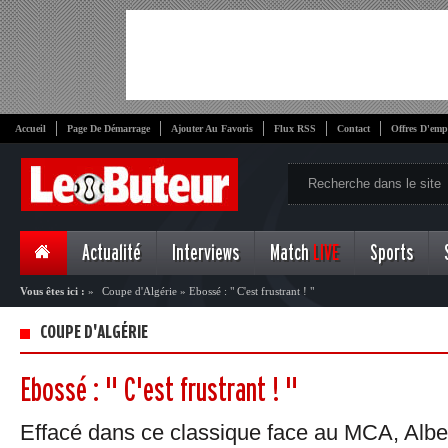
Accueil
Page De Démarrage
Ajouter Au Favoris
Flux RSS
Contact
Offres D'emp
Actualité
Interviews
Match
LIVE
Sports
Vous êtes ici :
»
Coupe d'Algérie
»
Ebossé : " C'est frustrant ! "
COUPE D'ALGÉRIE
Ebossé : " C'est frustrant ! "
Effacé dans ce classique face au MCA, Alber