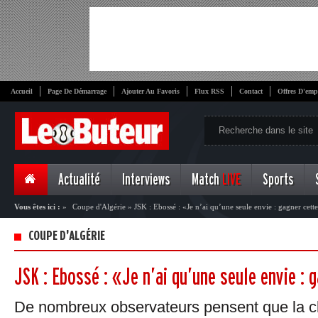
Accueil
Page De Démarrage
Ajouter Au Favoris
Flux RSS
Contact
Offres D'emp
Actualité
Interviews
Match
LIVE
Sports
Vous êtes ici :
»
Coupe d'Algérie
»
JSK : Ebossé : «Je n’ai qu’une seule envie : gagner cett
COUPE D'ALGÉRIE
JSK : Ebossé : «Je n’ai qu’une seule envie : 
De nombreux observateurs pensent que la cl