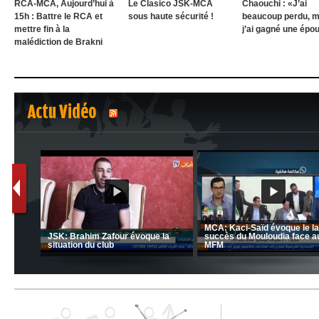
RCA-MCA, Aujourd’hui à
Le Clasico JSK-MCA
Chaouchi : «J’ai
15h : Battre le RCA et
sous haute sécurité !
beaucoup perdu, m
mettre fin à la
j’ai gagné une épo
malédiction de Brakni
Actu Vidéo
1
2
nrahma
MCA: Kaci-Saïd évoque le l
 "Big
JSK: Brahim Zafour évoque la
succès du Mouloudia face a
situation du club
MFM