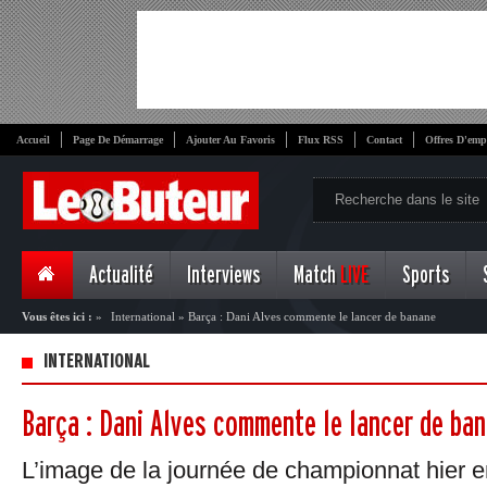
Accueil
Page De Démarrage
Ajouter Au Favoris
Flux RSS
Contact
Offres D'emp
Actualité
Interviews
Match
LIVE
Sports
Vous êtes ici :
»
International
»
Barça : Dani Alves commente le lancer de banane
INTERNATIONAL
Barça : Dani Alves commente le lancer de ba
L’image de la journée de championnat hier 