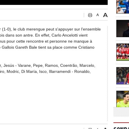
er (1-0), le club merengue peut s'appuyer sur l'ensemble
ois dans son antre. En effet, Carlo Ancelotti vient
tenus pour cette rencontre et personne ne manque à
e Gallois Gareth Bale tient sa place comme Cristiano
z, Jesús - Varane, Pepe, Ramos, Coentrão, Marcelo,
o, Modric, Di María, Isco, Illarramendi - Ronaldo,