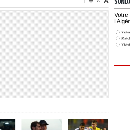
SOND
Votre
l'Algé
Victoi
Match
Victo