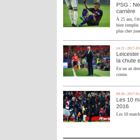
PSG : Ne
carrière
À 25 ans, l'é
bien remplie.
plus cher joue
14:21 | 2017-03
Leicester 
la chute 
En un an demi
connu.
09:56 | 2017-01
Les 10 m
2016
Les 10 match