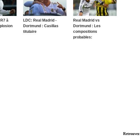
CR7 à
LDC: Real Madrid -
Real Madrid vs
xplosion
Dortmund : Casillas
Dortmund : Les
titulaire
compositions
probables:
Retrouvez