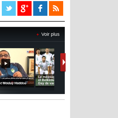
Liverpool mis en vente par son
propriétaire
08:18
- 2022/11/08
Le Barça savoure sa première
place et chambre le Real Madrid
Voir plus
08:16
- 2022/11/08
Real - Ancelotti : "On a joué trop
de matchs"
12:39
- 2022/11/06
Real : Les dirigeants veulent le
départ d'Hazard cet hiver
(Coupe de la CAF) Nkana FC 1 -
CRB 0