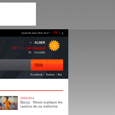
-
FR
|
ع
Jeudi 06 Août 2026 16:17
ALGER
29
° C |
ciel dégagé
55
: Humidité
Vidéo
|
|
Facebook
Twitter
Rss
Photo
28/04/2014
Barça : Messi explique les
raisons de sa méforme