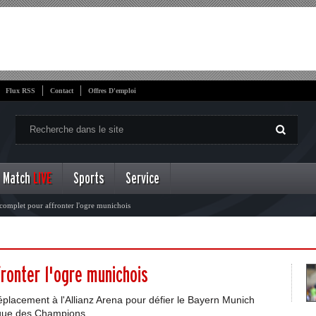
Flux RSS
Contact
Offres D'emploi
Match
LIVE
Sports
Service
complet pour affronter l'ogre munichois
ronter l'ogre munichois
déplacement à l'Allianz Arena pour défier le Bayern Munich
Ligue des Champions