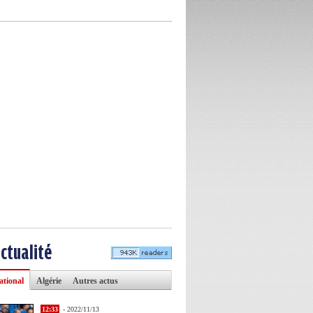
actualité
ational
Algérie
Autres actus
12:33
- 2022/11/13