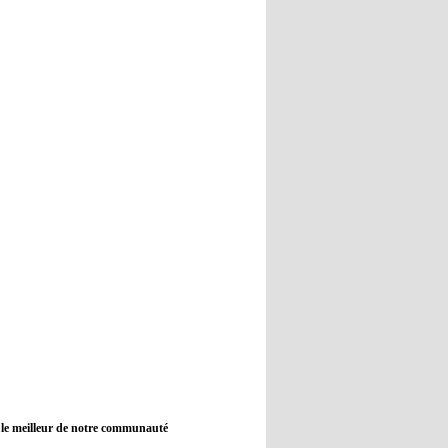
12:45
- 2022/11/09
Real : Guti critique l'absence de
Benzema
12:35
- 2022/11/09
Man City : Haaland reste sur le
banc de touche
12:33
- 2022/11/09
Real : Benzema toujours forfait
pour le dernier match avant le
Mondial
11:46
- 2022/11/09
Manchester City ne payait plus
Benjamin Mendy
12:17
- 2022/11/08
Man United : Choupo-Moting
ciblé pour remplacer Ronaldo ?
 le meilleur de notre communauté
08:21
- 2022/11/08