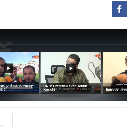
MCA: Kaci-Saïd évoque le large
succès du Mouloudia face au FC
CSC: La préparation des hommes
MFM
d’Amrani se poursuit en Tunisie