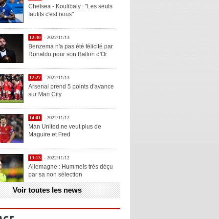
Chelsea - Koulibaly : "Les seuls
fautifs c'est nous"
12:30
- 2022/11/13
Benzema n'a pas été félicité par
Ronaldo pour son Ballon d'Or
12:27
- 2022/11/13
Arsenal prend 5 points d'avance
sur Man City
14:01
- 2022/11/12
Man United ne veut plus de
Maguire et Fred
13:13
- 2022/11/12
Allemagne : Hummels très déçu
par sa non sélection
Voir toutes les news
13:11
- 2022/11/12
Henry explique la chose qu'il
aime chez Benzema