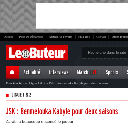
Accueil
Page De Démarrage
Ajouter Au Favoris
Flux RSS
Contact
Offres D'emp
Actualité
Interviews
Match
LIVE
Sports
Vous êtes ici :
»
Ligue 1 & 2
»
JSK : Benmelouka Kabyle pour deux saisons
LIGUE 1 & 2
JSK : Benmelouka Kabyle pour deux saisons
Zarabi a beaucoup encensé le joueur