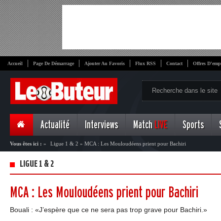
Accueil
Page De Démarrage
Ajouter Au Favoris
Flux RSS
Contact
Offres D'emp
Actualité
Interviews
Match
LIVE
Sports
Vous êtes ici :
»
Ligue 1 & 2
»
MCA : Les Mouloudéens prient pour Bachiri
LIGUE 1 & 2
MCA : Les Mouloudéens prient pour Bachiri
Bouali : «J’espère que ce ne sera pas trop grave pour Bachiri.»