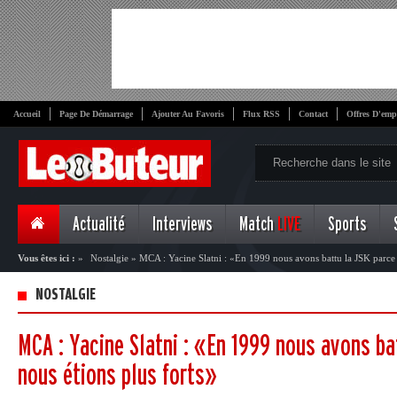
Accueil
Page De Démarrage
Ajouter Au Favoris
Flux RSS
Contact
Offres D'emp
Actualité
Interviews
Match
LIVE
Sports
Vous êtes ici :
»
Nostalgie
»
MCA : Yacine Slatni : «En 1999 nous avons battu la JSK parce 
NOSTALGIE
MCA : Yacine Slatni : «En 1999 nous avons ba
nous étions plus forts»