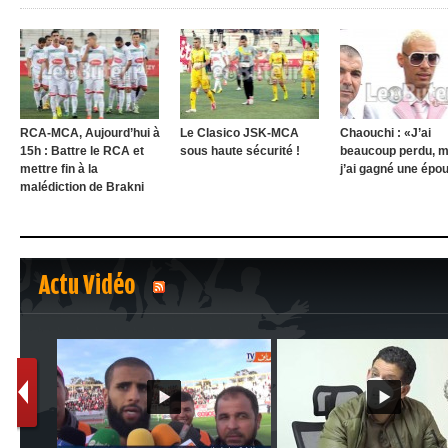
RCA-MCA, Aujourd’hui à
Le Clasico JSK-MCA
Chaouchi : «J’ai
15h : Battre le RCA et
sous haute sécurité !
beaucoup perdu, m
mettre fin à la
j’ai gagné une épo
malédiction de Brakni
Actu Vidéo
1
2