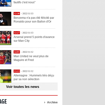
fautifs c'est nous"
12:30
- 2022/11/13
Benzema n'a pas été félicité par
Ronaldo pour son Ballon d'Or
12:27
- 2022/11/13
Arsenal prend 5 points d'avance
sur Man City
14:01
- 2022/11/12
Man United ne veut plus de
Maguire et Fred
13:13
- 2022/11/12
Allemagne : Hummels très déçu
par sa non sélection
Voir toutes les news
13:11
- 2022/11/12
Henry explique la chose qu'il
aime chez Benzema
AGE
Archive