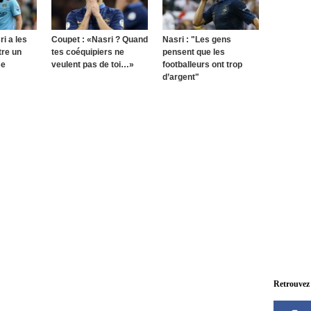
ri a les
Coupet : «Nasri ? Quand
Nasri : "Les gens
tre un
tes coéquipiers ne
pensent que les
se
veulent pas de toi…»
footballeurs ont trop
d’argent"
Retrouvez