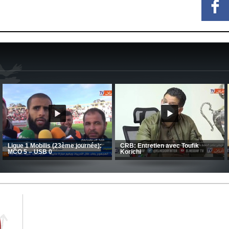
MCA: Kaci-Saïd évoque le large
succès du Mouloudia face au FC
CSC: La préparation des hommes
MFM
d’Amrani se poursuit en Tunisie