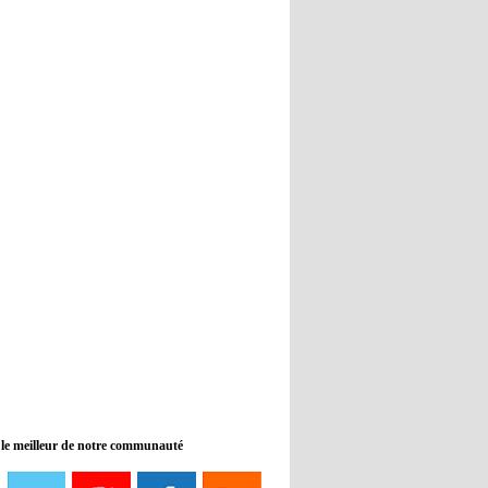
Real : Guti critique l'absence de
Benzema
12:35
- 2022/11/09
Man City : Haaland reste sur le
banc de touche
12:33
- 2022/11/09
Real : Benzema toujours forfait
pour le dernier match avant le
Mondial
11:46
- 2022/11/09
Manchester City ne payait plus
Benjamin Mendy
12:17
- 2022/11/08
Man United : Choupo-Moting
ciblé pour remplacer Ronaldo ?
 le meilleur de notre communauté
08:21
- 2022/11/08
Liverpool mis en vente par son
propriétaire