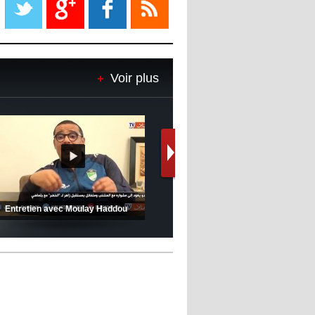
08:18
- 2022/11/08
Le Barça savoure sa première
place et chambre le Real Madrid
Voir plus
08:16
- 2022/11/08
Real - Ancelotti : "On a joué trop
de matchs"
12:39
- 2022/11/06
Real : Les dirigeants veulent le
départ d'Hazard cet hiver
(Coupe de la CAF) Nkana FC 1 -
CRB 0