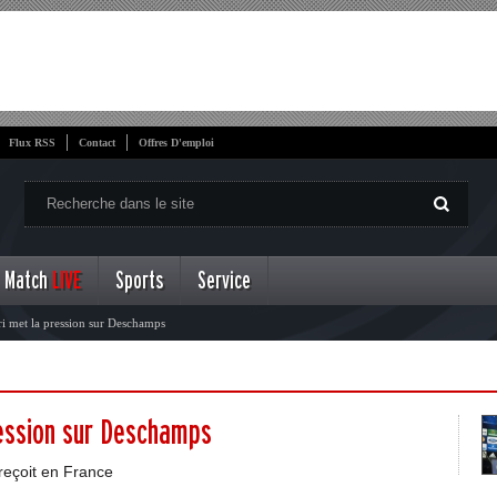
Flux RSS
Contact
Offres D'emploi
Match
LIVE
Sports
Service
ri met la pression sur Deschamps
ression sur Deschamps
 reçoit en France