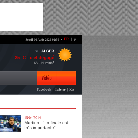
-
FR
|
ع
Jeudi 06 Août 2026 02:56
ALGER
25
° C |
ciel dégagé
63
: Humidité
Vidéo
|
|
Facebook
Twitter
Rss
Photo
15/04/2014
Martino : "La finale est
très importante"