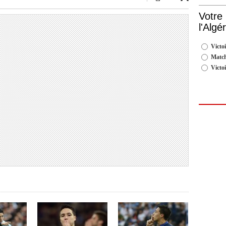
Votre
l'Algé
Victoi
Match
Victo