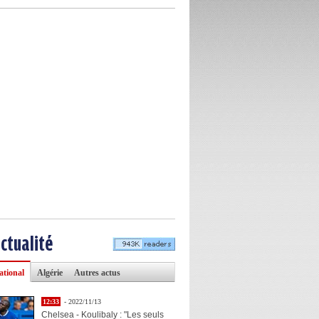
actualité
ational
Algérie
Autres actus
12:33
- 2022/11/13
Chelsea - Koulibaly : "Les seuls