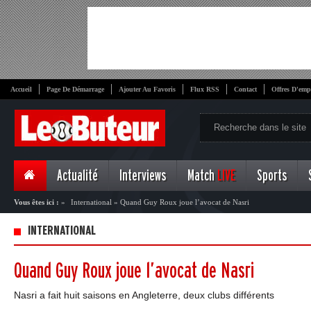
Accueil
Page De Démarrage
Ajouter Au Favoris
Flux RSS
Contact
Offres D'emp
Actualité
Interviews
Match
LIVE
Sports
Vous êtes ici :
»
International
»
Quand Guy Roux joue l’avocat de Nasri
INTERNATIONAL
Quand Guy Roux joue l’avocat de Nasri
Nasri a fait huit saisons en Angleterre, deux clubs différents