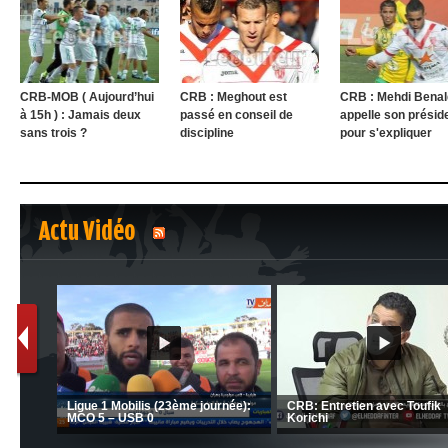
CRB-MOB ( Aujourd’hui
CRB : Meghout est
CRB : Mehdi Benal
à 15h ) : Jamais deux
passé en conseil de
appelle son présid
sans trois ?
discipline
pour s'expliquer
Actu Vidéo
1
2
MCA: Kaci-Saïd évoque le l
JSK: Brahim Zafour évoque la
succès du Mouloudia face a
situation du club
MFM