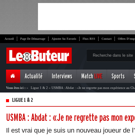
Accueil
Page De Démarrage
Ajouter Au Favoris
Flux RSS
Contact
Offres D'emp
Actualité
Interviews
Match
LIVE
Sports
Vous êtes ici :
»
Ligue 1 & 2
»
USMBA : Abdat : «Je ne regrette pas mon expérience au C
LIGUE 1 & 2
USMBA : Abdat : «Je ne regrette pas mon ex
Il est vrai que je suis un nouveau joueur de l’é