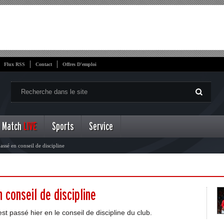
Flux RSS
Contact
Offres D'emploi
Match
LIVE
Sports
Service
ssé en conseil de discipline
 conseil de discipline
passé hier en le conseil de discipline du club.