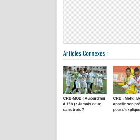
Articles Connexes :
CRB-MOB ( Aujourd’hui
CRB : Mehdi Be
à 15h ) : Jamais deux
appelle son pr
sans trois ?
pour s'expliqu