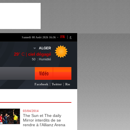
-
FR
|
ع
Samedi 08 Août 2026 16:36
ALGER
29
° C |
ciel dégagé
50
: Humidité
Vidéo
|
|
Facebook
Twitter
Rss
Photo
03/04/2014
The Sun et The daily
Mirror interdits de se
rendre à l'Allianz Arena