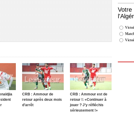
Votre
l'Algé
Victoi
Match
Victo
naldjia
CRB : Ammour de
CRB : Ammour est de
ésident
retour après deux mois
retour !: «Continuer à
er
d’arrêt
jouer ? J’y réfléchis
sérieusement !»