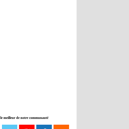
Real : Guti critique l'absence de
Benzema
12:35
- 2022/11/09
Man City : Haaland reste sur le
banc de touche
12:33
- 2022/11/09
Real : Benzema toujours forfait
pour le dernier match avant le
Mondial
11:46
- 2022/11/09
Manchester City ne payait plus
Benjamin Mendy
12:17
- 2022/11/08
Man United : Choupo-Moting
ciblé pour remplacer Ronaldo ?
 le meilleur de notre communauté
08:21
- 2022/11/08
Liverpool mis en vente par son
propriétaire