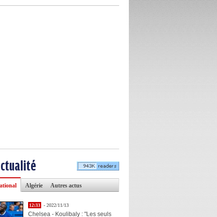
actualité
ational
Algérie
Autres actus
12:33
- 2022/11/13
Chelsea - Koulibaly : "Les seuls