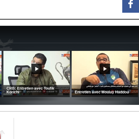
MCA: Kaci-Saïd évoque le large
succès du Mouloudia face au FC
CSC: La préparation des hommes
(
MFM
d’Amrani se poursuit en Tunisie
C