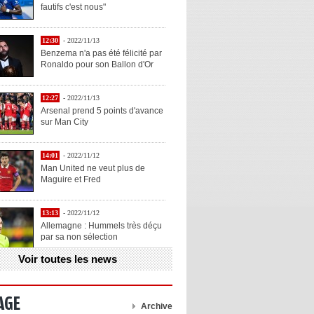
fautifs c'est nous"
12:30
- 2022/11/13
Benzema n'a pas été félicité par
Ronaldo pour son Ballon d'Or
12:27
- 2022/11/13
Arsenal prend 5 points d'avance
sur Man City
14:01
- 2022/11/12
Man United ne veut plus de
Maguire et Fred
13:13
- 2022/11/12
Allemagne : Hummels très déçu
par sa non sélection
Voir toutes les news
13:11
- 2022/11/12
Henry explique la chose qu'il
aime chez Benzema
AGE
Archive