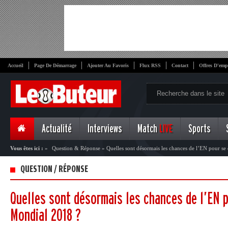
Accueil
Page De Démarrage
Ajouter Au Favoris
Flux RSS
Contact
Offres D'emp
Actualité
Interviews
Match
LIVE
Sports
Vous êtes ici :
»
Question & Réponse
»
Quelles sont désormais les chances de l’EN pour se
QUESTION / RÉPONSE
Quelles sont désormais les chances de l’EN p
Mondial 2018 ?