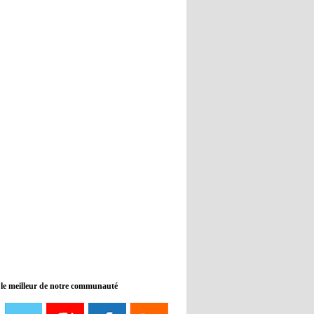
Real : Guti critique l'absence de
Benzema
12:35
- 2022/11/09
Man City : Haaland reste sur le
banc de touche
12:33
- 2022/11/09
Real : Benzema toujours forfait
pour le dernier match avant le
Mondial
11:46
- 2022/11/09
Manchester City ne payait plus
Benjamin Mendy
12:17
- 2022/11/08
Man United : Choupo-Moting
ciblé pour remplacer Ronaldo ?
 le meilleur de notre communauté
08:21
- 2022/11/08
Liverpool mis en vente par son
propriétaire