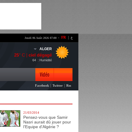
-
FR
|
ع
Jeudi 06 Août 2026 07:00
ALGER
25
° C |
ciel dégagé
64
: Humidité
Vidéo
|
|
Facebook
Twitter
Rss
Photo
21/03/2014
Pensez-vous que Samir
Nasri aurait dû jouer pour
l'Equipe d'Algérie ?