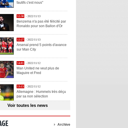
fautifs c'est nous"
12:30
- 2022/11/13
Benzema n'a pas été félicité par
Ronaldo pour son Ballon d'Or
12:27
- 2022/11/13
Arsenal prend 5 points d'avance
sur Man City
14:01
- 2022/11/12
Man United ne veut plus de
Maguire et Fred
13:13
- 2022/11/12
Allemagne : Hummels très déçu
par sa non sélection
Voir toutes les news
13:11
- 2022/11/12
Henry explique la chose qu'il
aime chez Benzema
AGE
Archive