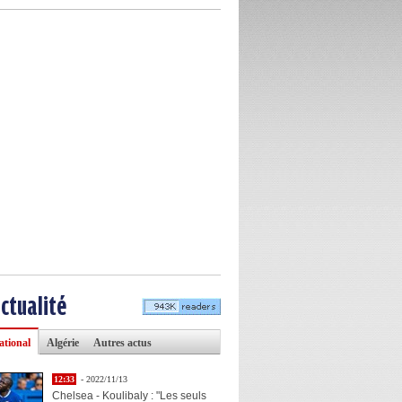
actualité
ational
Algérie
Autres actus
12:33
- 2022/11/13
Chelsea - Koulibaly : "Les seuls