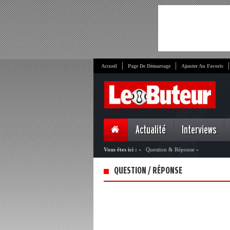
Accueil
Page De Démarrage
Ajouter Au Favoris
Actualité
Interviews
Vous êtes ici :
»
Question & Réponse
»
QUESTION / RÉPONSE