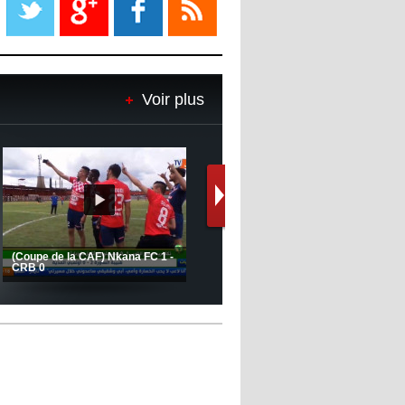
08:18
- 2022/11/08
Le Barça savoure sa première
place et chambre le Real Madrid
Voir plus
08:16
- 2022/11/08
Real - Ancelotti : "On a joué trop
de matchs"
12:39
- 2022/11/06
Real : Les dirigeants veulent le
départ d'Hazard cet hiver
Le message de Delort, Benrahma
et Belkebla à l'occasion du "Big
Day de vaccination"