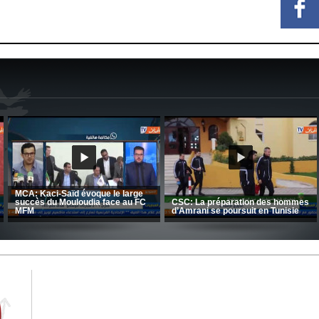
CRB: Entretien avec Toufik
Korichi
Entretien avec Moulay Haddou