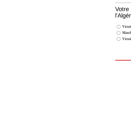
Votre
l'Algé
Victoi
Match
Victo