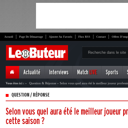
Accueil
Page De Démarrage
Ajouter Au Favoris
Flux RSS
Contact
Offres D'emp
Actualité
Interviews
Match
LIVE
Sports
Vous êtes ici :
»
Question & Réponse
»
Selon vous quel aura été le meilleur joueur professio
QUESTION / RÉPONSE
Selon vous quel aura été le meilleur joueur p
cette saison ?