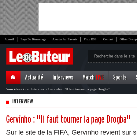
Accueil
Page De Démarrage
Ajouter Au Favoris
Flux RSS
Contact
Offres D'emp
Actualité
Interviews
Match
LIVE
Sports
Vous êtes ici :
»
Interview
»
Gervinho : "Il faut tourner la page Drogba"
INTERVIEW
Gervinho : "Il faut tourner la page Drogba"
Sur le site de la FIFA, Gervinho revient sur s