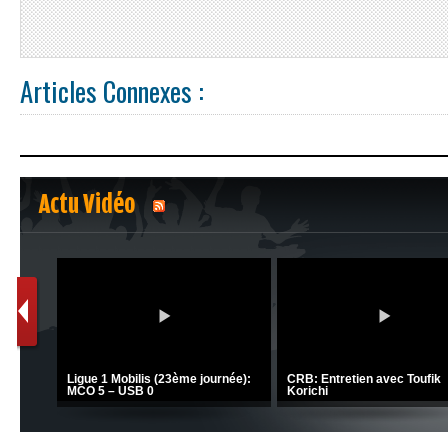
Articles Connexes :
Actu Vidéo
1
2
C 1 -
Ligue 1 Mobilis (23ème journée):
CRB: Entretien avec Toufik
MCO 5 – USB 0
Korichi