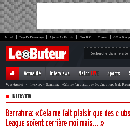
Accueil
Page De Démarrage
Ajouter Au Favoris
Flux RSS
Contact
Offres D'emp
Actualité
Interviews
Match
LIVE
Sports
Vous êtes ici :
»
Interview
»
Benrahma: «Cela me fait plaisir que des clubs huppés de Prem
INTERVIEW
Benrahma: «Cela me fait plaisir que des club
League soient derrière moi mais… »