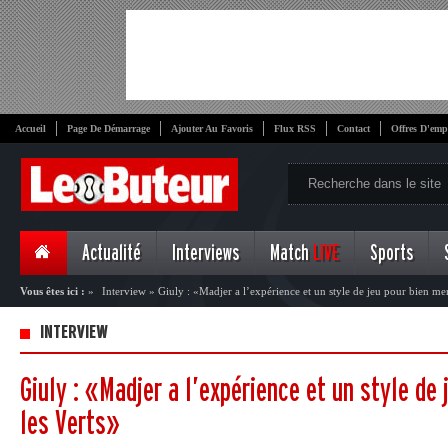
Accueil
Page De Démarrage
Ajouter Au Favoris
Flux RSS
Contact
Offres D'emp
Actualité
Interviews
Match
LIVE
Sports
Vous êtes ici :
»
Interview
»
Giuly : «Madjer a l’expérience et un style de jeu pour bien me
INTERVIEW
Giuly : «Madjer a l’expérience et un style de
les Verts»