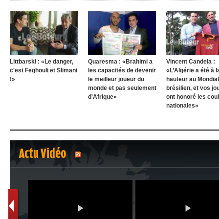
Littbarski : «Le danger,
Quaresma : «Brahimi a
Vincent Candela :
c'est Feghouli et Slimani
les capacités de devenir
«L’Algérie a été à l
!»
le meilleur joueur du
hauteur au Mondial
monde et pas seulement
brésilien, et vos j
d'Afrique»
ont honoré les cou
nationales»
Actu Vidéo
1
2