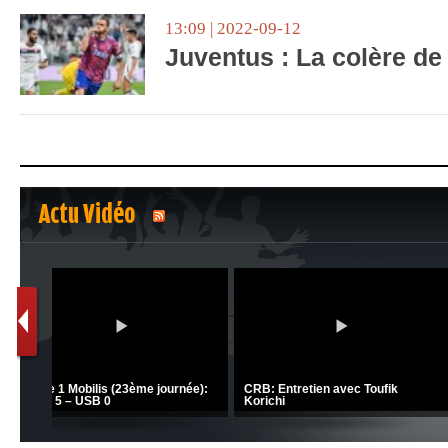
13:09 | 2022-09-12
Juventus : La colère d
Actu Vidéo
1
2
C 1 -
Ligue 1 Mobilis (23ème journée):
CRB: Entretien avec Toufik
MCO 5 – USB 0
Korichi