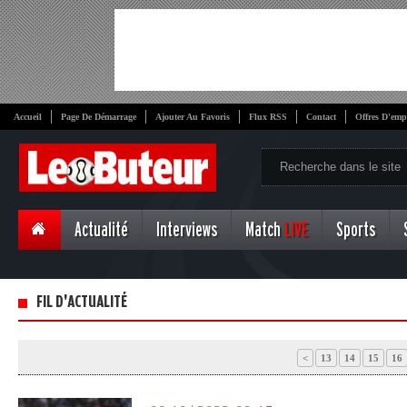
Accueil
Page De Démarrage
Ajouter Au Favoris
Flux RSS
Contact
Offres D'emp
Actualité
Interviews
Match
LIVE
Sports
FIL D'ACTUALITÉ
<
13
14
15
16