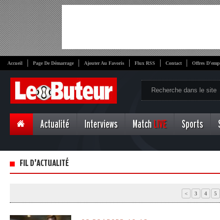
Accueil
Page De Démarrage
Ajouter Au Favoris
Flux RSS
Contact
Offres D'emp
Actualité
Interviews
Match
LIVE
Sports
FIL D'ACTUALITÉ
<
3
4
5