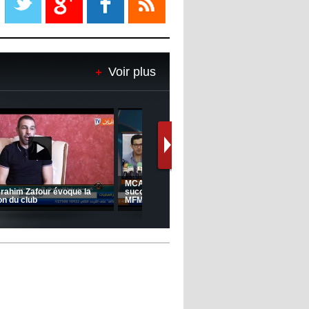
08:18
- 2022/11/08
Le Barça savoure sa première
place et chambre le Real Madrid
Voir plus
08:16
- 2022/11/08
Real - Ancelotti : "On a joué trop
de matchs"
12:39
- 2022/11/06
Real : Les dirigeants veulent le
départ d'Hazard cet hiver
Le message de Delort, Benrahma
et Belkebla à l'occasion du "Big
Day de vaccination"