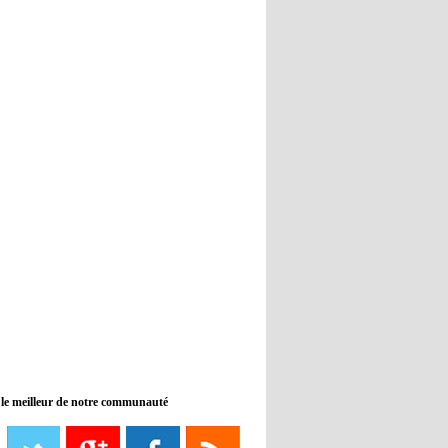
Real : Guti critique l'absence de
Benzema
12:35
- 2022/11/09
Man City : Haaland reste sur le
banc de touche
12:33
- 2022/11/09
Real : Benzema toujours forfait
pour le dernier match avant le
Mondial
11:46
- 2022/11/09
Manchester City ne payait plus
Benjamin Mendy
12:17
- 2022/11/08
Man United : Choupo-Moting
ciblé pour remplacer Ronaldo ?
 le meilleur de notre communauté
08:21
- 2022/11/08
Liverpool mis en vente par son
propriétaire