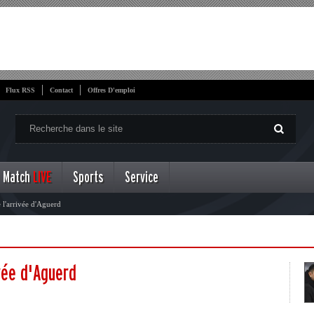
Flux RSS
Contact
Offres D'emploi
Match
LIVE
Sports
Service
 l'arrivée d'Aguerd
vée d'Aguerd