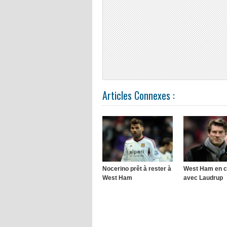
Articles Connexes :
Nocerino prêt à rester à
West Ham en c
West Ham
avec Laudrup