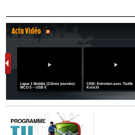
Actu Vidéo
1
2
C 1 -
Ligue 1 Mobilis (23ème journée):
CRB: Entretien avec Toufik
MCO 5 – USB 0
Korichi