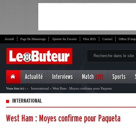
Accueil
Page De Démarrage
Ajouter Au Favoris
Flux RSS
Contact
Offres D'emp
Actualité
Interviews
Match
LIVE
Sports
Vous êtes ici :
»
International
»
West Ham : Moyes confirme pour Paqueta
INTERNATIONAL
West Ham : Moyes confirme pour Paqueta