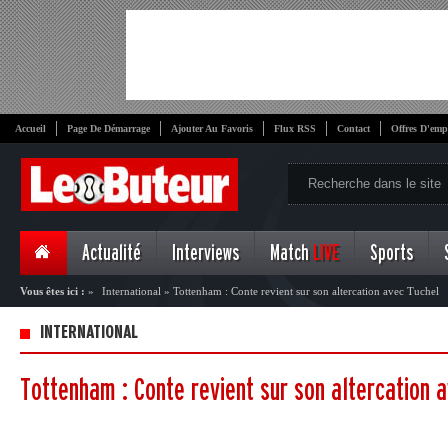
Accueil
Page De Démarrage
Ajouter Au Favoris
Flux RSS
Contact
Offres D'emp
Actualité
Interviews
Match
LIVE
Sports
Vous êtes ici :
»
International
»
Tottenham : Conte revient sur son altercation avec Tuchel
INTERNATIONAL
Tottenham : Conte revient sur son altercation 