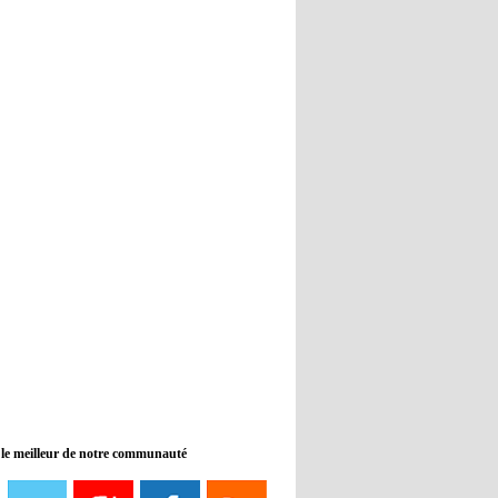
Real : Guti critique l'absence de
Benzema
12:35
- 2022/11/09
Man City : Haaland reste sur le
banc de touche
12:33
- 2022/11/09
Real : Benzema toujours forfait
pour le dernier match avant le
Mondial
11:46
- 2022/11/09
Manchester City ne payait plus
Benjamin Mendy
12:17
- 2022/11/08
Man United : Choupo-Moting
ciblé pour remplacer Ronaldo ?
 le meilleur de notre communauté
08:21
- 2022/11/08
Liverpool mis en vente par son
propriétaire