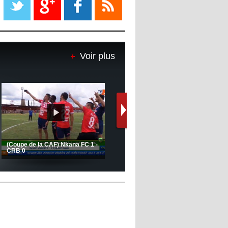
08:18
- 2022/11/08
Le Barça savoure sa première
place et chambre le Real Madrid
Voir plus
08:16
- 2022/11/08
Real - Ancelotti : "On a joué trop
de matchs"
12:39
- 2022/11/06
Real : Les dirigeants veulent le
départ d'Hazard cet hiver
Le message de Delort, Benrahma
et Belkebla à l'occasion du "Big
Day de vaccination"