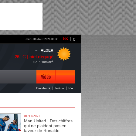
-
FR
|
ع
Jeudi 06 Août 2026 08:35
ALGER
26
° C |
ciel dégagé
62
: Humidité
Vidéo
|
|
Facebook
Twitter
Rss
Photo
01/11/2022
Man United : Des chiffres
qui ne plaident pas en
faveur de Ronaldo