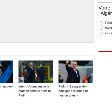
Votre
l'Algé
Victoi
Match
Victo
 un nouvel
Inter : Un ancien de la
Pioli : « Essayer de
maison dans le staff de
corriger certaines de
Pioli
nos lacunes »