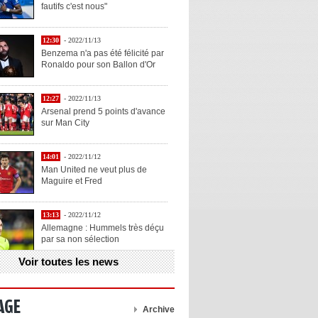
fautifs c'est nous"
12:30
- 2022/11/13
Benzema n'a pas été félicité par
Ronaldo pour son Ballon d'Or
12:27
- 2022/11/13
Arsenal prend 5 points d'avance
sur Man City
14:01
- 2022/11/12
Man United ne veut plus de
Maguire et Fred
13:13
- 2022/11/12
Allemagne : Hummels très déçu
par sa non sélection
Voir toutes les news
13:11
- 2022/11/12
Henry explique la chose qu'il
aime chez Benzema
AGE
Archive