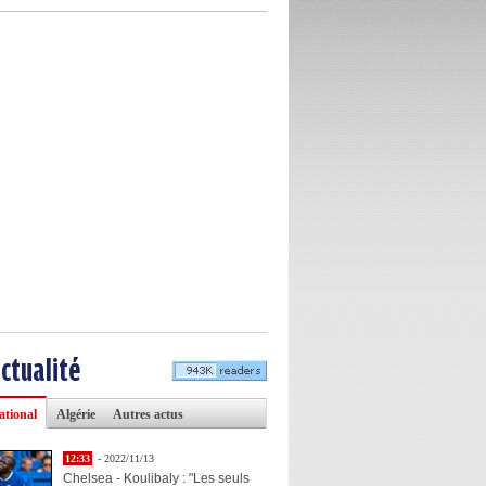
actualité
ational
Algérie
Autres actus
12:33
- 2022/11/13
Chelsea - Koulibaly : "Les seuls