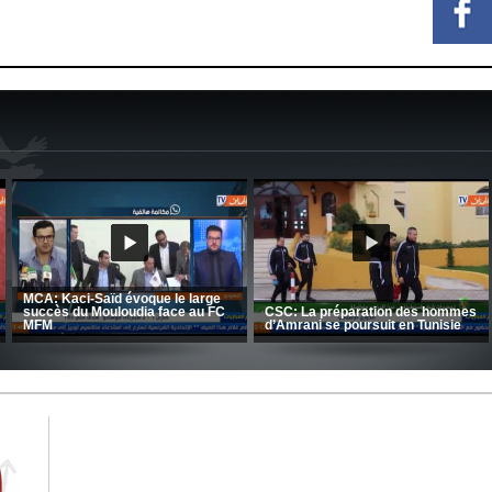
CRB: Entretien avec Toufik
Korichi
Entretien avec Moulay Haddou