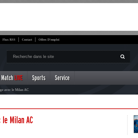
Flux RSS
Contact
Offres D'emploi
Match
LIVE
Sports
Service
nge avec le Milan AC
 le Milan AC