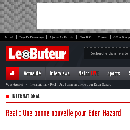
Accueil
Page De Démarrage
Ajouter Au Favoris
Flux RSS
Contact
Offres D'emp
Actualité
Interviews
Match
LIVE
Sports
Vous êtes ici :
»
International
»
Real : Une bonne nouvelle pour Eden Hazard
INTERNATIONAL
Real : Une bonne nouvelle pour Eden Hazard