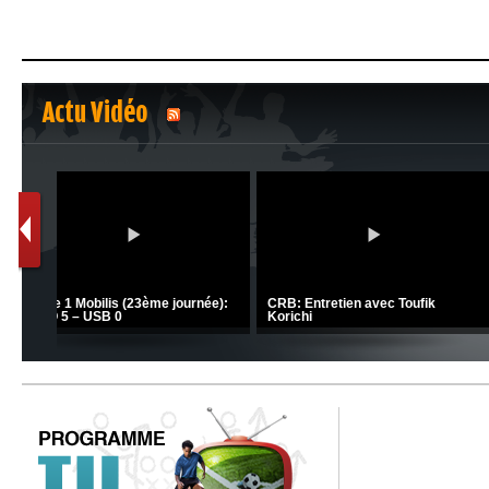
Actu Vidéo
1
2
C 1 -
Ligue 1 Mobilis (23ème journée):
CRB: Entretien avec Toufik
MCO 5 – USB 0
Korichi