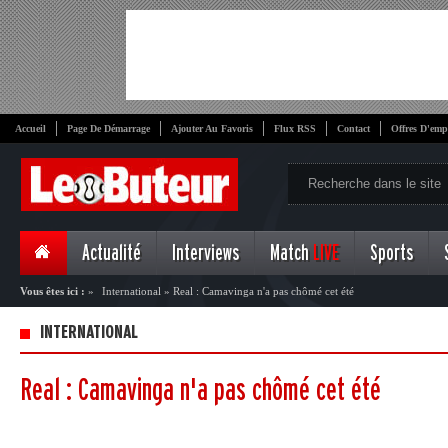
Accueil
Page De Démarrage
Ajouter Au Favoris
Flux RSS
Contact
Offres D'emp
Actualité
Interviews
Match
LIVE
Sports
Vous êtes ici :
»
International
»
Real : Camavinga n'a pas chômé cet été
INTERNATIONAL
Real : Camavinga n'a pas chômé cet été