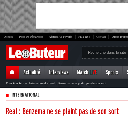
Accueil
Page De Démarrage
Ajouter Au Favoris
Flux RSS
Contact
Offres D'emp
Actualité
Interviews
Match
LIVE
Sports
Vous êtes ici :
»
International
»
Real : Benzema ne se plaint pas de son sort
INTERNATIONAL
Real : Benzema ne se plaint pas de son sort