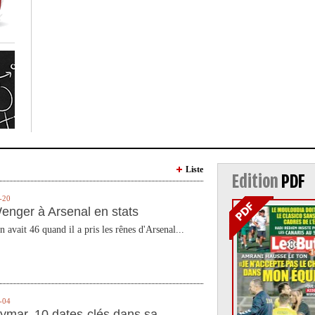
Liste
Edition
PDF
-20
enger à Arsenal en stats
n avait 46 quand il a pris les rênes d'Arsenal...
-04
ymar, 10 dates-clés dans sa