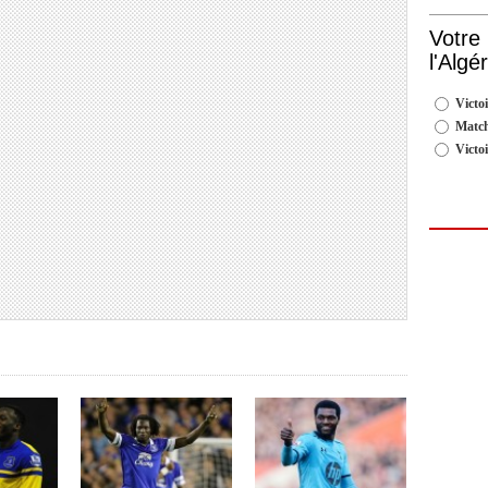
Votre
l'Algé
Victoi
Match
Victo