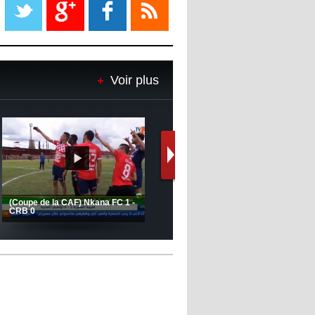
propriétaire
08:18
- 2022/11/08
Le Barça savoure sa première
place et chambre le Real Madrid
Voir plus
08:16
- 2022/11/08
Real - Ancelotti : "On a joué trop
de matchs"
12:39
- 2022/11/06
Real : Les dirigeants veulent le
départ d'Hazard cet hiver
Le message de Delort, Benrahma
et Belkebla à l'occasion du "Big
Day de vaccination"