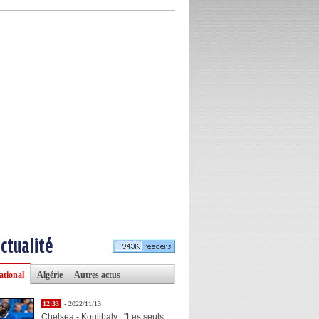
actualité
ational
Algérie
Autres actus
12:33
- 2022/11/13
Chelsea - Koulibaly : "Les seuls