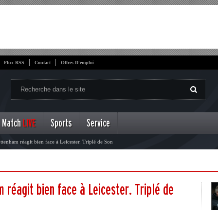
Flux RSS
Contact
Offres D'emploi
Match
LIVE
Sports
Service
tenham réagit bien face à Leicester. Triplé de Son
 réagit bien face à Leicester. Triplé de