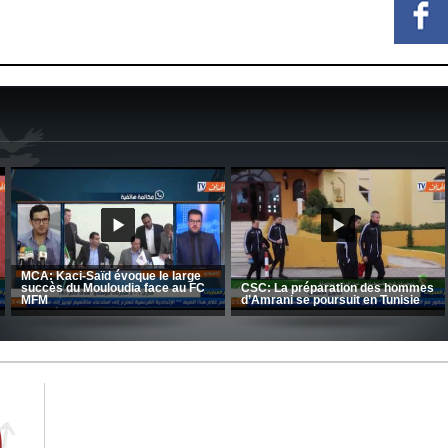
CRB: Entretien avec Toufik
Korichi
Entretien avec Moulay Haddou