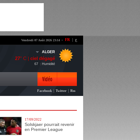
-
FR
|
ع
Vendredi 07 Août 2026 23:14
ALGER
27
° C |
ciel dégagé
67
: Humidité
Vidéo
|
|
Facebook
Twitter
Rss
Photo
17/09/2022
Solskjaer pourrait revenir
en Premier League