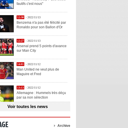
fautifs c'est nous"
12:30
- 2022/11/13
Benzema n'a pas été félicité par
Ronaldo pour son Ballon d'Or
12:27
- 2022/11/13
Arsenal prend 5 points d'avance
sur Man City
14:01
- 2022/11/12
Man United ne veut plus de
Maguire et Fred
13:13
- 2022/11/12
Allemagne : Hummels très déçu
par sa non sélection
Voir toutes les news
13:11
- 2022/11/12
Henry explique la chose qu'il
aime chez Benzema
AGE
Archive