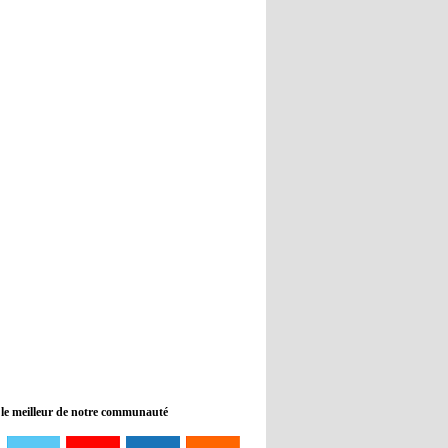
Real : Guti critique l'absence de
Benzema
12:35
- 2022/11/09
Man City : Haaland reste sur le
banc de touche
12:33
- 2022/11/09
Real : Benzema toujours forfait
pour le dernier match avant le
Mondial
11:46
- 2022/11/09
Manchester City ne payait plus
Benjamin Mendy
12:17
- 2022/11/08
Man United : Choupo-Moting
ciblé pour remplacer Ronaldo ?
 le meilleur de notre communauté
08:21
- 2022/11/08
Liverpool mis en vente par son