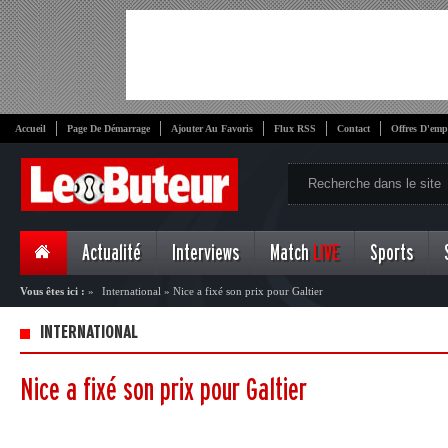
Accueil
Page De Démarrage
Ajouter Au Favoris
Flux RSS
Contact
Offres D'emp
Actualité
Interviews
Match
LIVE
Sports
Vous êtes ici :
»
International
»
Nice a fixé son prix pour Galtier
INTERNATIONAL
Nice a fixé son prix pour Galtier