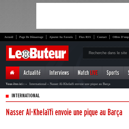
Accueil
Page De Démarrage
Ajouter Au Favoris
Flux RSS
Contact
Offres D'emp
Actualité
Interviews
Match
LIVE
Sports
Vous êtes ici :
»
International
»
Nasser Al-Khelaïfi envoie une pique au Barça
INTERNATIONAL
Nasser Al-Khelaïfi envoie une pique au Barça