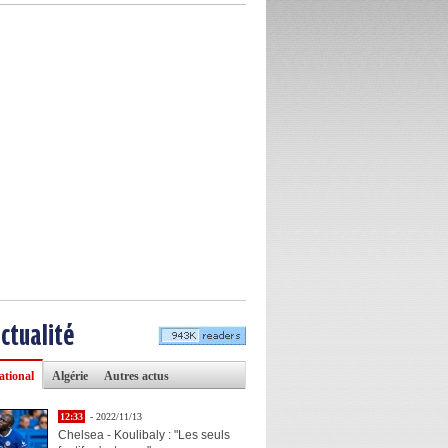
actualité
ational
Algérie
Autres actus
12:33
- 2022/11/13
Chelsea - Koulibaly : "Les seuls