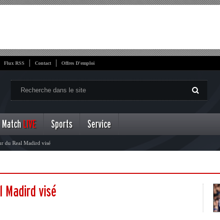
Flux RSS
Contact
Offres D'emploi
Match
LIVE
Sports
Service
ur du Real Madird visé
l Madird visé