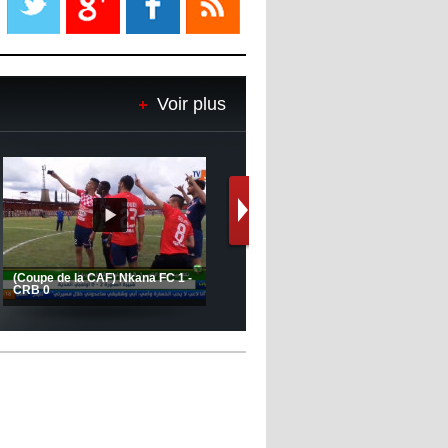
08:18
- 2022/11/08
Le Barça savoure sa première
place et chambre le Real Madrid
Voir plus
08:16
- 2022/11/08
Real - Ancelotti : "On a joué trop
de matchs"
12:39
- 2022/11/06
Real : Les dirigeants veulent le
départ d'Hazard cet hiver
ahma
MCA: Kaci-Saïd évoque le larg
Big
JSK: Brahim Zafour évoque la
succès du Mouloudia face au 
situation du club
MFM