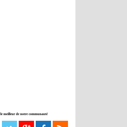
Real : Guti critique l'absence de
Benzema
12:35
- 2022/11/09
Man City : Haaland reste sur le
banc de touche
12:33
- 2022/11/09
Real : Benzema toujours forfait
pour le dernier match avant le
Mondial
11:46
- 2022/11/09
Manchester City ne payait plus
Benjamin Mendy
12:17
- 2022/11/08
Man United : Choupo-Moting
ciblé pour remplacer Ronaldo ?
 le meilleur de notre communauté
08:21
- 2022/11/08
Liverpool mis en vente par son
propriétaire