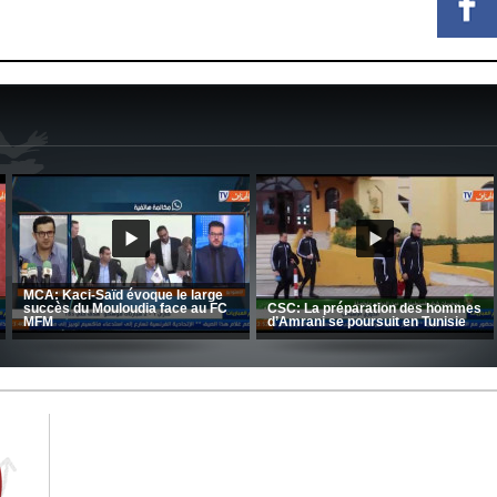
Le message de Delort, Benr
et Belkebla à l'occasion du "
Entretien avec Moulay Haddou
Day de vaccination"