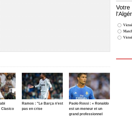
Votre
l'Algé
Victoi
Match
Victo
abi
Ramos : "Le Barça n'est
Paolo Rossi : « Ronaldo
e Clasico
pas en crise
est un meneur et un
grand professionnel