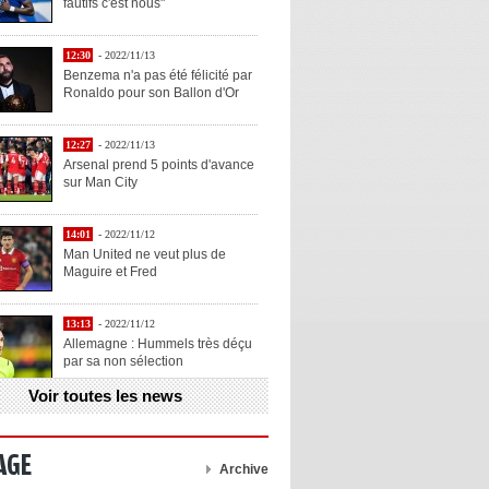
fautifs c'est nous"
12:30
- 2022/11/13
Benzema n'a pas été félicité par
Ronaldo pour son Ballon d'Or
12:27
- 2022/11/13
Arsenal prend 5 points d'avance
sur Man City
14:01
- 2022/11/12
Man United ne veut plus de
Maguire et Fred
13:13
- 2022/11/12
Allemagne : Hummels très déçu
par sa non sélection
Voir toutes les news
13:11
- 2022/11/12
Henry explique la chose qu'il
aime chez Benzema
AGE
Archive