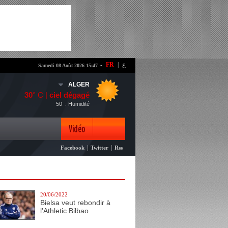
-
FR
|
ع
Samedi 08 Août 2026 15:47
ALGER
30
° C |
ciel dégagé
50
: Humidité
Vidéo
|
|
Facebook
Twitter
Rss
Photo
20/06/2022
Bielsa veut rebondir à
l'Athletic Bilbao