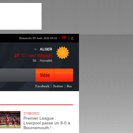
-
FR
|
ع
Dimanche 09 Août 2026 09:18
ALGER
29
° C |
ciel dégagé
56
: Humidité
Vidéo
|
|
Facebook
Twitter
Rss
Photo
27/08/2022
Premier League :
Liverpool passe un 9-0 à
Bournemouth !