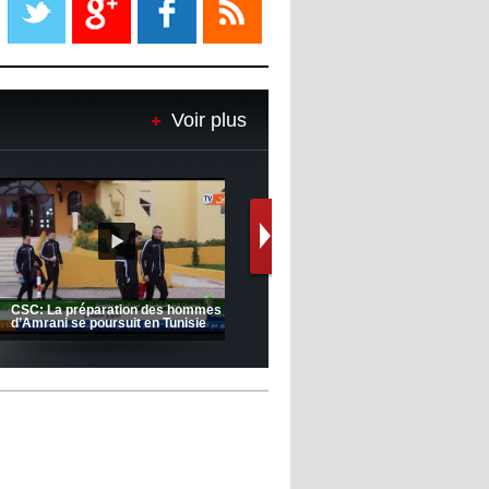
08:18
- 2022/11/08
Le Barça savoure sa première
place et chambre le Real Madrid
Voir plus
08:16
- 2022/11/08
Real - Ancelotti : "On a joué trop
de matchs"
12:39
- 2022/11/06
Real : Les dirigeants veulent le
départ d'Hazard cet hiver
Le message de Delort, Benrahma
et Belkebla à l'occasion du "Big
Day de vaccination"