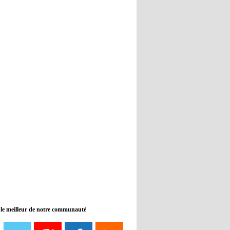
Real : Guti critique l'absence de
Benzema
12:35
- 2022/11/09
Man City : Haaland reste sur le
banc de touche
12:33
- 2022/11/09
Real : Benzema toujours forfait
pour le dernier match avant le
Mondial
11:46
- 2022/11/09
Manchester City ne payait plus
Benjamin Mendy
12:17
- 2022/11/08
Man United : Choupo-Moting
ciblé pour remplacer Ronaldo ?
 le meilleur de notre communauté
08:21
- 2022/11/08
Liverpool mis en vente par son
propriétaire