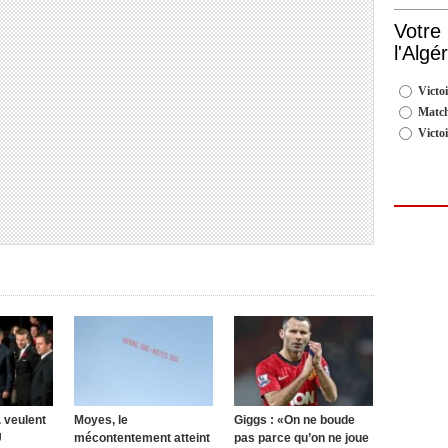
Votre
l'Algé
Victoi
Match
Victo
 veulent
Moyes, le
Giggs : «On ne boude
U
mécontentement atteint
pas parce qu’on ne joue