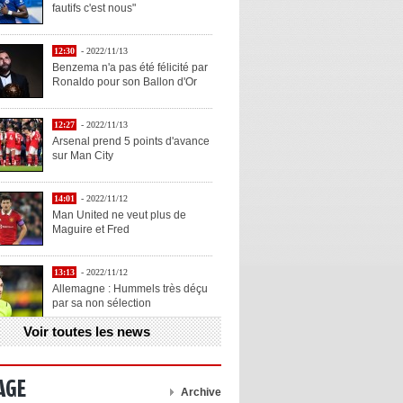
fautifs c'est nous"
12:30
- 2022/11/13
Benzema n'a pas été félicité par
Ronaldo pour son Ballon d'Or
12:27
- 2022/11/13
Arsenal prend 5 points d'avance
sur Man City
14:01
- 2022/11/12
Man United ne veut plus de
Maguire et Fred
13:13
- 2022/11/12
Allemagne : Hummels très déçu
par sa non sélection
Voir toutes les news
13:11
- 2022/11/12
Henry explique la chose qu'il
aime chez Benzema
AGE
Archive