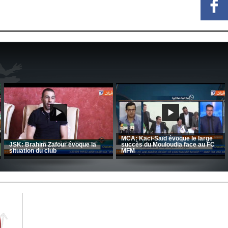
CRB: Entretien avec Toufik
Korichi
Entretien avec Moulay Haddou