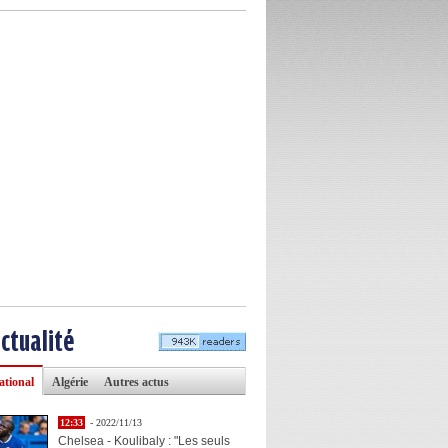
actualité
ational
Algérie
Autres actus
12:33
- 2022/11/13
Chelsea - Koulibaly : "Les seuls