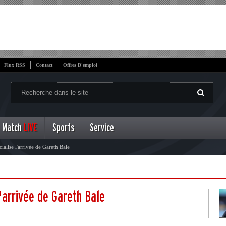
Flux RSS
Contact
Offres D'emploi
Match
LIVE
Sports
Service
ialise l'arrivée de Gareth Bale
l'arrivée de Gareth Bale