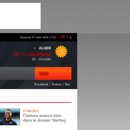
-
FR
|
ع
Vendredi 07 Août 2026 17:42
ALGER
28
° C |
ciel dégagé
59
: Humidité
Vidéo
|
|
Facebook
Twitter
Rss
Photo
27/06/2022
Chelsea avance bien
dans le dossier Sterling