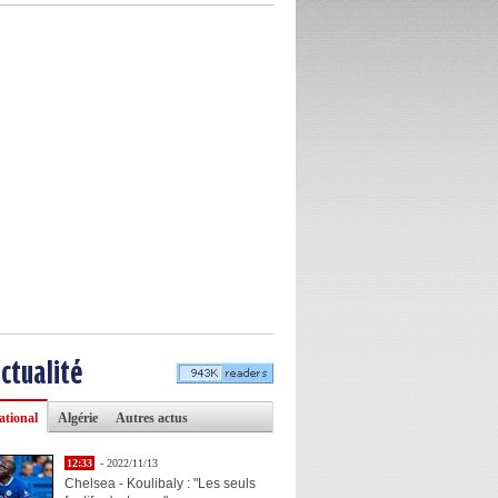
actualité
ational
Algérie
Autres actus
12:33
- 2022/11/13
Chelsea - Koulibaly : "Les seuls