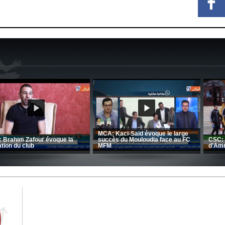
CRB: Entretien avec Toufik
Korichi
Entretien avec Moulay Haddou