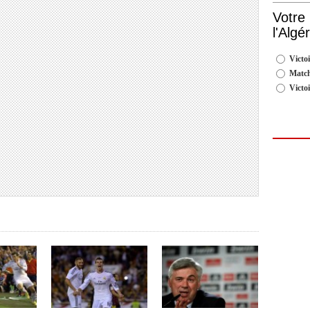
Votre
l'Algé
Victoi
Match
Victo