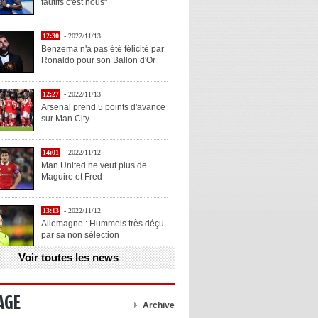
fautifs c'est nous"
12:30
- 2022/11/13
Benzema n'a pas été félicité par
Ronaldo pour son Ballon d'Or
12:27
- 2022/11/13
Arsenal prend 5 points d'avance
sur Man City
14:01
- 2022/11/12
Man United ne veut plus de
Maguire et Fred
13:13
- 2022/11/12
Allemagne : Hummels très déçu
par sa non sélection
Voir toutes les news
13:11
- 2022/11/12
Henry explique la chose qu'il
aime chez Benzema
AGE
Archive