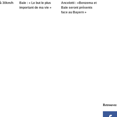
 à 30km/h
Bale : « Le but le plus
Ancelotti : «Benzema et
important de ma vie »
Bale seront présents
face au Bayern »
Retrouvez