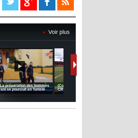
08:18
- 2022/11/08
Le Barça savoure sa première
place et chambre le Real Madrid
Voir plus
08:16
- 2022/11/08
Real - Ancelotti : "On a joué trop
de matchs"
12:39
- 2022/11/06
Real : Les dirigeants veulent le
départ d'Hazard cet hiver
Le message de Delort, Benrahma
et Belkebla à l'occasion du "Big
Day de vaccination"