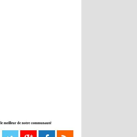
Real : Guti critique l'absence de
Benzema
12:35
- 2022/11/09
Man City : Haaland reste sur le
banc de touche
12:33
- 2022/11/09
Real : Benzema toujours forfait
pour le dernier match avant le
Mondial
11:46
- 2022/11/09
Manchester City ne payait plus
Benjamin Mendy
12:17
- 2022/11/08
Man United : Choupo-Moting
ciblé pour remplacer Ronaldo ?
 le meilleur de notre communauté
08:21
- 2022/11/08
Liverpool mis en vente par son
propriétaire