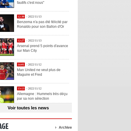
fautifs c'est nous"
12:30
- 2022/11/13
Benzema n'a pas été félicité par
Ronaldo pour son Ballon d'Or
12:27
- 2022/11/13
Arsenal prend 5 points d'avance
sur Man City
14:01
- 2022/11/12
Man United ne veut plus de
Maguire et Fred
13:13
- 2022/11/12
Allemagne : Hummels très déçu
par sa non sélection
Voir toutes les news
13:11
- 2022/11/12
Henry explique la chose qu'il
aime chez Benzema
AGE
Archive