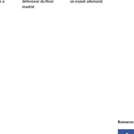
e à
défenseur du Real
un espoir allemand
madrid
Retrouvez