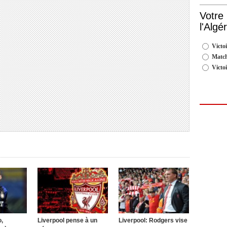
Votre
l'Algé
Victoi
Match
Victo
,
Liverpool pense à un
Liverpool: Rodgers vise