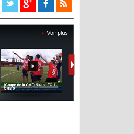
08:18
- 2022/11/08
Le Barça savoure sa première
place et chambre le Real Madrid
Voir plus
08:16
- 2022/11/08
Real - Ancelotti : "On a joué trop
de matchs"
12:39
- 2022/11/06
Real : Les dirigeants veulent le
départ d'Hazard cet hiver
Le message de Delort, Benrahma
et Belkebla à l'occasion du "Big
Day de vaccination"