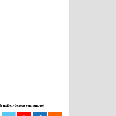
Real : Guti critique l'absence de
Benzema
12:35
- 2022/11/09
Man City : Haaland reste sur le
banc de touche
12:33
- 2022/11/09
Real : Benzema toujours forfait
pour le dernier match avant le
Mondial
11:46
- 2022/11/09
Manchester City ne payait plus
Benjamin Mendy
12:17
- 2022/11/08
Man United : Choupo-Moting
ciblé pour remplacer Ronaldo ?
 le meilleur de notre communauté
08:21
- 2022/11/08
Liverpool mis en vente par son
propriétaire