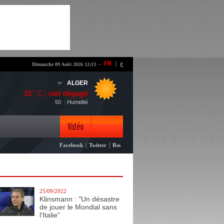
-
FR
|
ع
Dimanche 09 Août 2026 12:13
ALGER
31
° C |
ciel dégagé
50
: Humidité
Vidéo
|
|
Facebook
Twitter
Rss
Photo
25/09/2022
Klinsmann : "Un désastre
de jouer le Mondial sans
l'Italie"