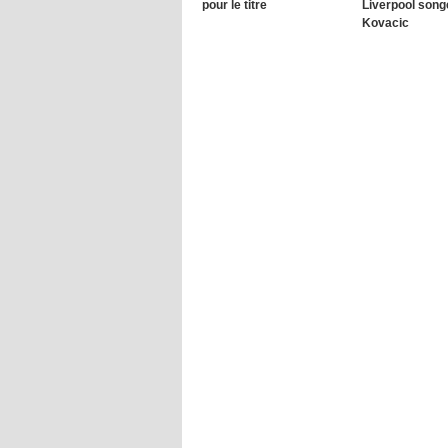
pour le titre
Liverpool song
Kovacic