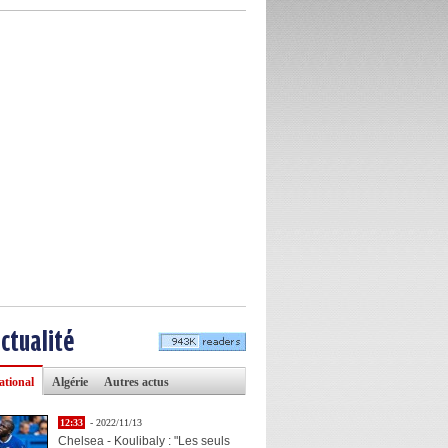
actualité
ational
Algérie
Autres actus
12:33
- 2022/11/13
Chelsea - Koulibaly : "Les seuls