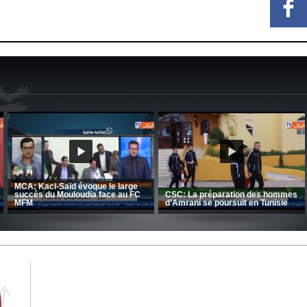
CRB: Entretien avec Toufik
Korichi
Entretien avec Moulay Haddou