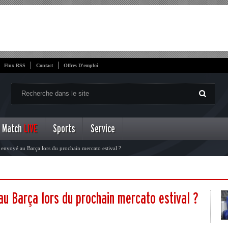
Flux RSS
Contact
Offres D'emploi
Match
LIVE
Sports
Service
 envoyé au Barça lors du prochain mercato estival ?
au Barça lors du prochain mercato estival ?