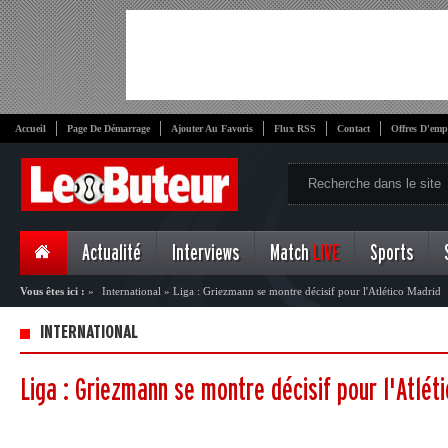
Accueil
Page De Démarrage
Ajouter Au Favoris
Flux RSS
Contact
Offres D'emp
Actualité
Interviews
Match
LIVE
Sports
Vous êtes ici :
»
International
»
Liga : Griezmann se montre décisif pour l'Atlético Madrid
INTERNATIONAL
Liga : Griezmann se montre décisif pour l'Atlét