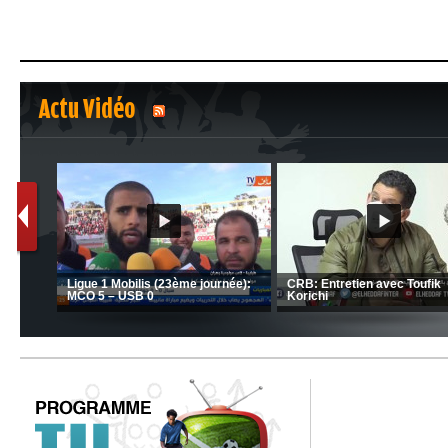
Actu Vidéo
1
2
C 1 -
Ligue 1 Mobilis (23ème journée):
CRB: Entretien avec Toufik
MCO 5 – USB 0
Korichi