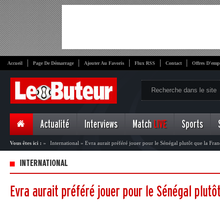
Accueil
Page De Démarrage
Ajouter Au Favoris
Flux RSS
Contact
Offres D'emp
Actualité
Interviews
Match
LIVE
Sports
Vous êtes ici :
»
International
»
Evra aurait préféré jouer pour le Sénégal plutôt que la Fran
INTERNATIONAL
Evra aurait préféré jouer pour le Sénégal plutô