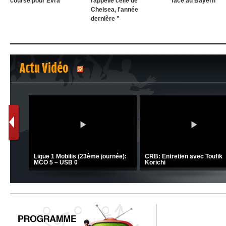
course pour Evra
rappelle celle de
face au Bayern
Chelsea, l'année
dernière "
Actu Vidéo
1
2
C 1 -
Ligue 1 Mobilis (23ème journée):
CRB: Entretien avec Toufik
MCO 5 – USB 0
Korichi