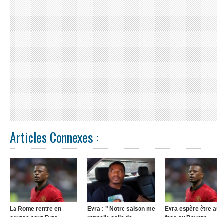
Articles Connexes :
La Rome rentre en
Evra : " Notre saison me
Evra espère être a