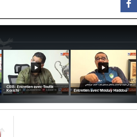
CRB: Entretien avec Toufik
Korichi
Entretien avec Moulay Haddou