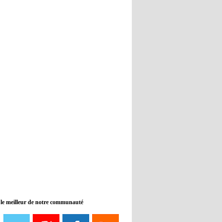
Real : Guti critique l'absence de
Benzema
12:35
- 2022/11/09
Man City : Haaland reste sur le
banc de touche
12:33
- 2022/11/09
Real : Benzema toujours forfait
pour le dernier match avant le
Mondial
11:46
- 2022/11/09
Manchester City ne payait plus
Benjamin Mendy
12:17
- 2022/11/08
Man United : Choupo-Moting
ciblé pour remplacer Ronaldo ?
 le meilleur de notre communauté
08:21
- 2022/11/08
Liverpool mis en vente par son
propriétaire