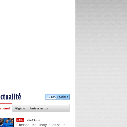
actualité
ational
Algérie
Autres actus
12:33
- 2022/11/13
Chelsea - Koulibaly : "Les seuls