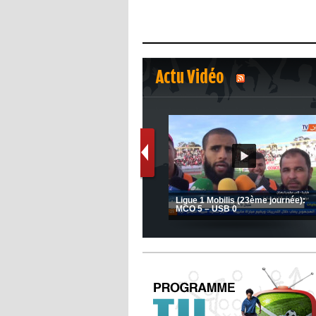
Actu Vidéo
1
2
s
(Coupe de la CAF) Nkana FC 1 -
Ligue 1 Mobilis (23ème journée):
CRB 0
MCO 5 – USB 0