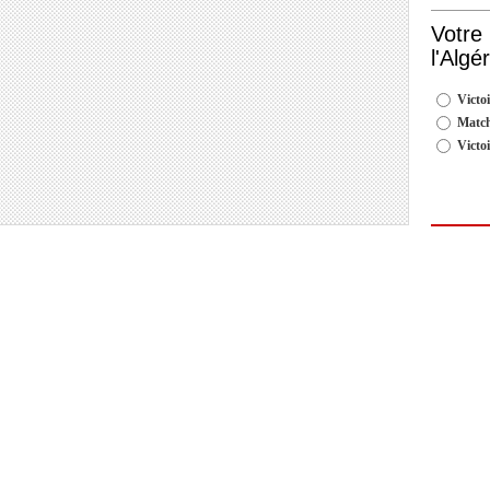
Votre
l'Algé
Victoi
Match
Victo