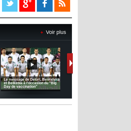
08:18
- 2022/11/08
Le Barça savoure sa première
place et chambre le Real Madrid
Voir plus
08:16
- 2022/11/08
Real - Ancelotti : "On a joué trop
de matchs"
12:39
- 2022/11/06
Real : Les dirigeants veulent le
départ d'Hazard cet hiver
Le message de Delort, Benrahma
et Belkebla à l'occasion du "Big
Day de vaccination"