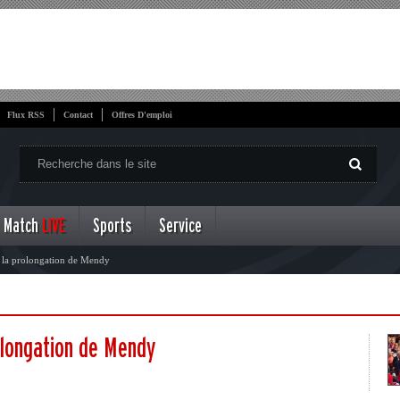
Flux RSS
Contact
Offres D'emploi
Match
LIVE
Sports
Service
ur la prolongation de Mendy
rolongation de Mendy