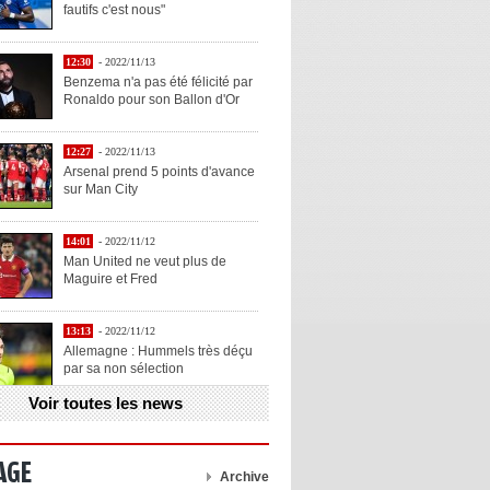
fautifs c'est nous"
12:30
- 2022/11/13
Benzema n'a pas été félicité par
Ronaldo pour son Ballon d'Or
12:27
- 2022/11/13
Arsenal prend 5 points d'avance
sur Man City
14:01
- 2022/11/12
Man United ne veut plus de
Maguire et Fred
13:13
- 2022/11/12
Allemagne : Hummels très déçu
par sa non sélection
Voir toutes les news
13:11
- 2022/11/12
Henry explique la chose qu'il
aime chez Benzema
AGE
Archive