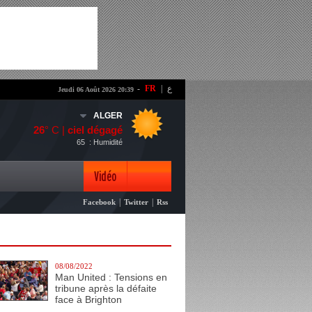
-
FR
|
ع
Jeudi 06 Août 2026 20:39
ALGER
26
° C |
ciel dégagé
65
: Humidité
Vidéo
|
|
Facebook
Twitter
Rss
Photo
08/08/2022
Man United : Tensions en
tribune après la défaite
face à Brighton