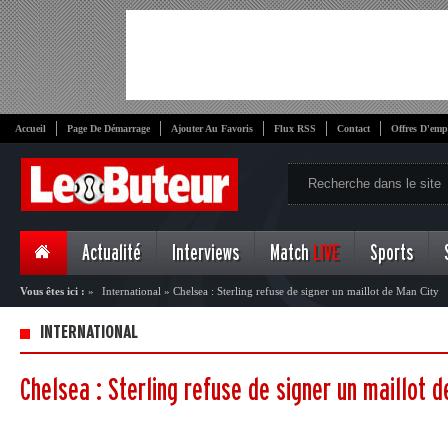
Accueil
Page De Démarrage
Ajouter Au Favoris
Flux RSS
Contact
Offres D'emp
Actualité
Interviews
Match
LIVE
Sports
Vous êtes ici :
»
International
»
Chelsea : Sterling refuse de signer un maillot de Man City
INTERNATIONAL
Chelsea : Sterling refuse de signer un maillot d