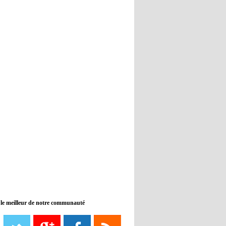
Real : Guti critique l'absence de
Benzema
12:35
- 2022/11/09
Man City : Haaland reste sur le
banc de touche
12:33
- 2022/11/09
Real : Benzema toujours forfait
pour le dernier match avant le
Mondial
11:46
- 2022/11/09
Manchester City ne payait plus
Benjamin Mendy
12:17
- 2022/11/08
Man United : Choupo-Moting
ciblé pour remplacer Ronaldo ?
 le meilleur de notre communauté
08:21
- 2022/11/08
Liverpool mis en vente par son
propriétaire