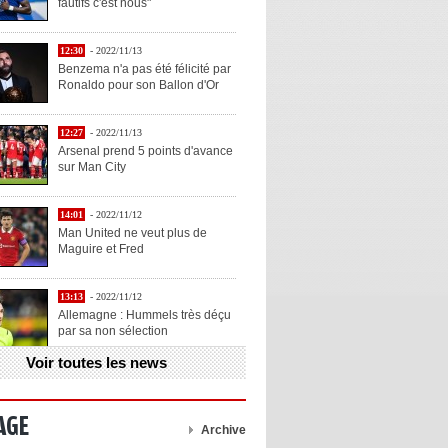
fautifs c'est nous"
12:30
- 2022/11/13
Benzema n'a pas été félicité par
Ronaldo pour son Ballon d'Or
12:27
- 2022/11/13
Arsenal prend 5 points d'avance
sur Man City
14:01
- 2022/11/12
Man United ne veut plus de
Maguire et Fred
13:13
- 2022/11/12
Allemagne : Hummels très déçu
par sa non sélection
Voir toutes les news
13:11
- 2022/11/12
Henry explique la chose qu'il
aime chez Benzema
AGE
Archive