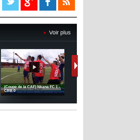
08:18
- 2022/11/08
Le Barça savoure sa première
place et chambre le Real Madrid
Voir plus
08:16
- 2022/11/08
Real - Ancelotti : "On a joué trop
de matchs"
12:39
- 2022/11/06
Real : Les dirigeants veulent le
départ d'Hazard cet hiver
Le message de Delort, Benrahma
et Belkebla à l'occasion du "Big
Day de vaccination"