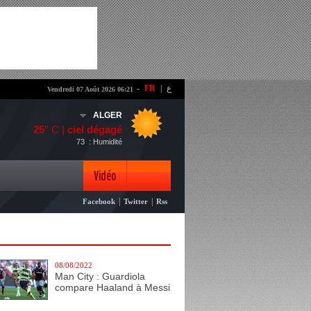
-
FR
|
ع
Vendredi 07 Août 2026 06:21
ALGER
25
° C |
ciel dégagé
73
: Humidité
Vidéo
|
|
Facebook
Twitter
Rss
Photo
08/08/2022
Man City : Guardiola
compare Haaland à Messi