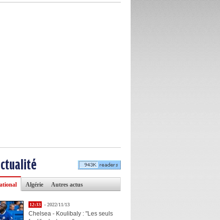
actualité
ational
Algérie
Autres actus
12:33
- 2022/11/13
Chelsea - Koulibaly : "Les seuls