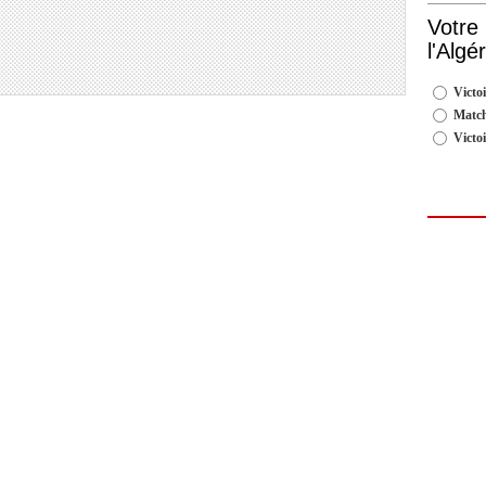
Votre
l'Algé
Victoi
Match
Victo