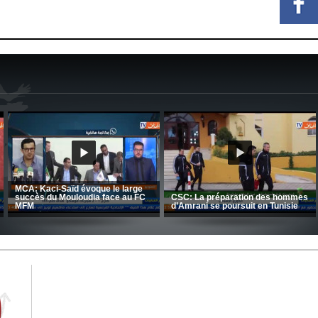
CRB: Entretien avec Toufik
Korichi
Entretien avec Moulay Haddou