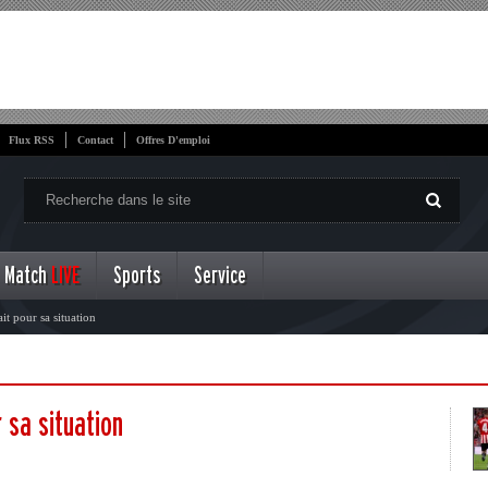
Flux RSS
Contact
Offres D'emploi
Match
LIVE
Sports
Service
it pour sa situation
 sa situation