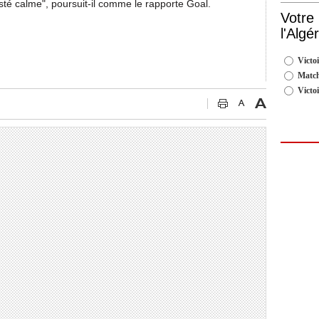
sté calme", poursuit-il comme le rapporte Goal.
Votre
l'Algé
Victoi
Match
Victo