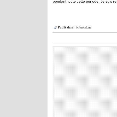
pendant toute cette période. Je suis re
Publié dans :
fc barcelone