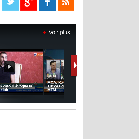
08:18
- 2022/11/08
Le Barça savoure sa première
place et chambre le Real Madrid
Voir plus
08:16
- 2022/11/08
Real - Ancelotti : "On a joué trop
de matchs"
12:39
- 2022/11/06
Real : Les dirigeants veulent le
départ d'Hazard cet hiver
Le message de Delort, Benrahma
et Belkebla à l'occasion du "Big
Day de vaccination"