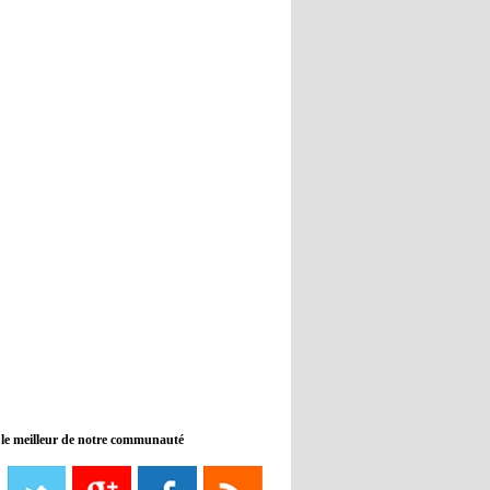
Real : Guti critique l'absence de
Benzema
12:35
- 2022/11/09
Man City : Haaland reste sur le
banc de touche
12:33
- 2022/11/09
Real : Benzema toujours forfait
pour le dernier match avant le
Mondial
11:46
- 2022/11/09
Manchester City ne payait plus
Benjamin Mendy
12:17
- 2022/11/08
Man United : Choupo-Moting
ciblé pour remplacer Ronaldo ?
 le meilleur de notre communauté
08:21
- 2022/11/08
Liverpool mis en vente par son
propriétaire