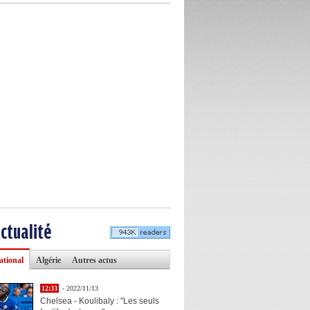
actualité
ational
Algérie
Autres actus
12:33
- 2022/11/13
Chelsea - Koulibaly : "Les seuls