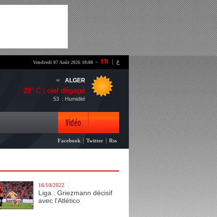
-
FR
|
ع
Vendredi 07 Août 2026 10:08
ALGER
28
° C |
ciel dégagé
53
: Humidité
Vidéo
|
|
Facebook
Twitter
Rss
Photo
16/10/2022
Liga : Griezmann décisif
avec l'Atlético