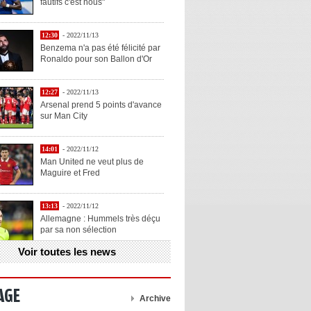
fautifs c'est nous"
12:30
- 2022/11/13
Benzema n'a pas été félicité par
Ronaldo pour son Ballon d'Or
12:27
- 2022/11/13
Arsenal prend 5 points d'avance
sur Man City
14:01
- 2022/11/12
Man United ne veut plus de
Maguire et Fred
13:13
- 2022/11/12
Allemagne : Hummels très déçu
par sa non sélection
Voir toutes les news
13:11
- 2022/11/12
Henry explique la chose qu'il
aime chez Benzema
AGE
Archive