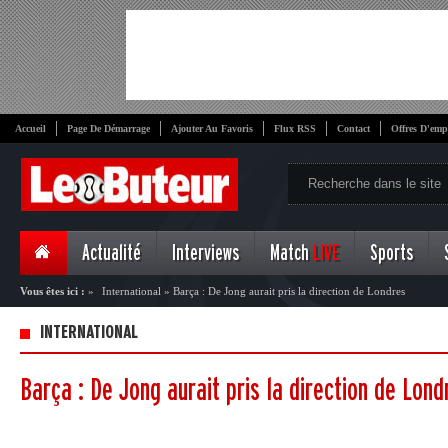
Accueil
Page De Démarrage
Ajouter Au Favoris
Flux RSS
Contact
Offres D'emp
Actualité
Interviews
Match
LIVE
Sports
Vous êtes ici :
»
International
»
Barça : De Jong aurait pris la direction de Londres
INTERNATIONAL
Barça : De Jong aurait pris la direction de Lond