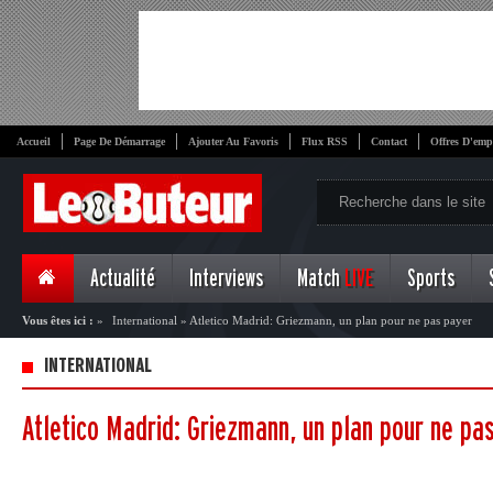
Accueil
Page De Démarrage
Ajouter Au Favoris
Flux RSS
Contact
Offres D'emp
Actualité
Interviews
Match
LIVE
Sports
Vous êtes ici :
»
International
»
Atletico Madrid: Griezmann, un plan pour ne pas payer
INTERNATIONAL
Atletico Madrid: Griezmann, un plan pour ne pa