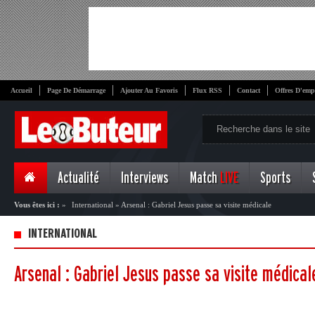
Accueil
Page De Démarrage
Ajouter Au Favoris
Flux RSS
Contact
Offres D'emp
Actualité
Interviews
Match
LIVE
Sports
Vous êtes ici :
»
International
»
Arsenal : Gabriel Jesus passe sa visite médicale
INTERNATIONAL
Arsenal : Gabriel Jesus passe sa visite médical