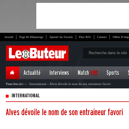
Accueil
Page De Démarrage
Ajouter Au Favoris
Flux RSS
Contact
Offres D'emp
Actualité
Interviews
Match
LIVE
Sports
Vous êtes ici :
»
International
»
Alves dévoile le nom de son entraineur favori
INTERNATIONAL
Alves dévoile le nom de son entraineur favori