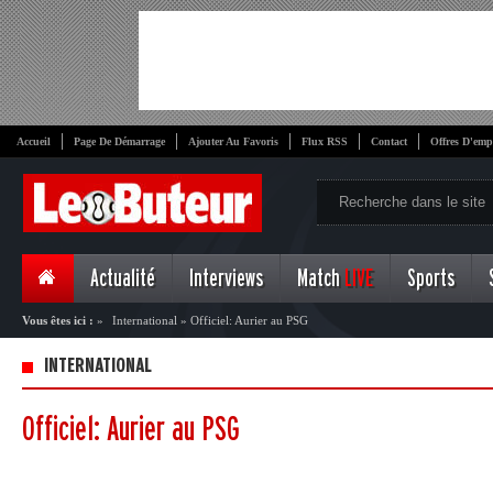
Accueil
Page De Démarrage
Ajouter Au Favoris
Flux RSS
Contact
Offres D'emp
Actualité
Interviews
Match
LIVE
Sports
Vous êtes ici :
»
International
»
Officiel: Aurier au PSG
INTERNATIONAL
Officiel: Aurier au PSG