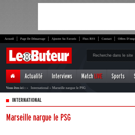
Accueil
Page De Démarrage
Ajouter Au Favoris
Flux RSS
Contact
Offres D'emp
Actualité
Interviews
Match
LIVE
Sports
Vous êtes ici :
»
International
»
Marseille nargue le PSG
INTERNATIONAL
Marseille nargue le PSG