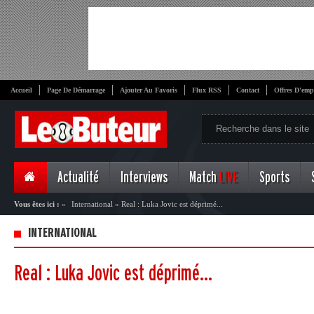
Accueil
Page De Démarrage
Ajouter Au Favoris
Flux RSS
Contact
Offres D'emp
Actualité
Interviews
Match
LIVE
Sports
Vous êtes ici :
»
International
»
Real : Luka Jovic est déprimé...
INTERNATIONAL
Real : Luka Jovic est déprimé...